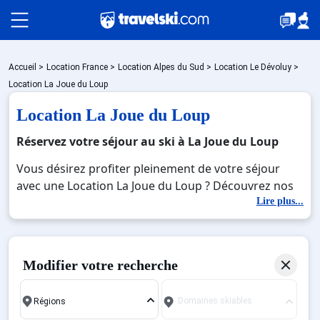
Packages
Accueil
>
Location France
>
Location Alpes du Sud
>
Location Le Dévoluy
>
Location La Joue du Loup
Location La Joue du Loup
🚆Train de nuit
Réservez votre séjour au ski à La Joue du Loup
Vous désirez profiter pleinement de votre séjour
Stations
avec une Location La Joue du Loup ? Découvrez nos
offres de Location La Joue du Loup pour skier sans
Lire plus...
limite à noel, jour de l'an, février. Fermez les yeux et
Hébergements
imaginez… Profitez de votre Location La Joue du
Loup, une station réputée et moderne où vous
Modifier votre recherche
pourrez mêler les plaisirs de la glisse sur les pistes
Bons plans
de ski et des activités en totale immersion avec la
Domaines skiables
beauté des paysages montagnards. Pour un week-