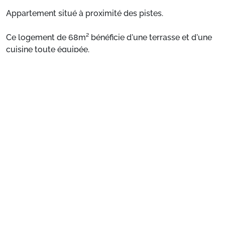
Appartement situé à proximité des pistes.
Ce logement de 68m² bénéficie d'une terrasse et d'une
cuisine toute équipée.
Voir plus
Situation :
Appartement situé à proximité des pistes.
Appartement de particulier :
Confortable et agréable,
ce logement de 68m² bénéficie d'une terrasse et d'une
cuisine toute équipée.
Préparez votre séjour
1. Choisissez votre package