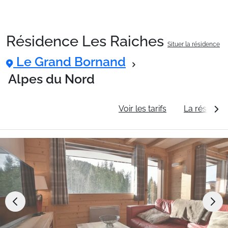
Résidence Les Raiches
Situer la résidence
Packages
Le Grand Bornand
Alpes du Nord
🚆Train de nuit
Informations générales
Voir les tarifs
La résidenc
Stations
Hébergements
Bons plans