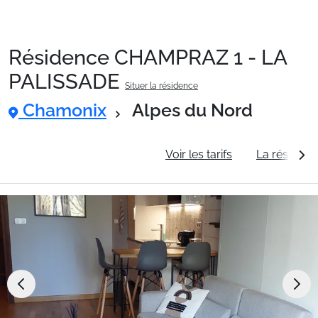
Résidence CHAMPRAZ 1 - LA
Packages
PALISSADE
Situer la résidence
Chamonix
Alpes du Nord
🚆Train de nuit
Informations générales
Voir les tarifs
La résidenc
Stations
Hébergements
Bons plans