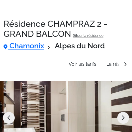
Résidence CHAMPRAZ 2 -
Packages
GRAND BALCON
Situer la résidence
Chamonix
Alpes du Nord
🚆Train de nuit
Informations générales
Voir les tarifs
La résidenc
Stations
Hébergements
Bons plans