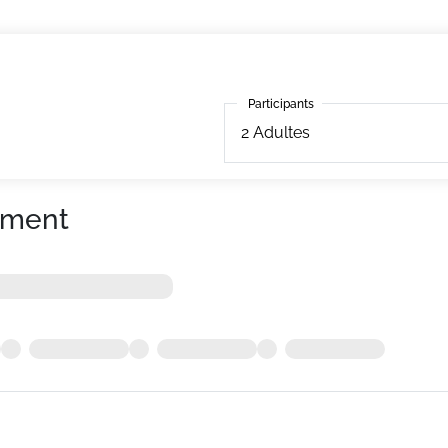
Participants
Participants
2
Adultes
ement