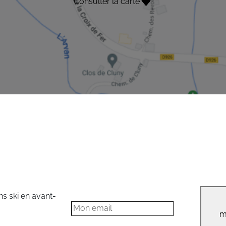
Consulter la carte
ns ski en avant-
m