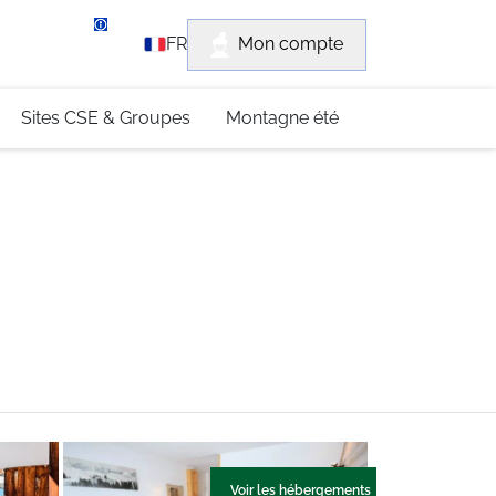
rvice client
Mon compte
FR
3 (0)4 79 96 30 69
Sites CSE & Groupes
Montagne été
Voir les hébergements