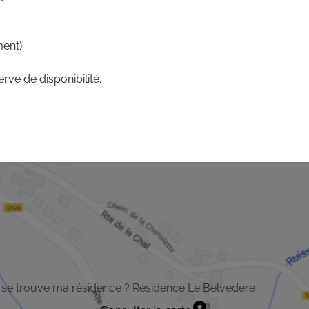
ent).
rve de disponibilité.
se trouve ma résidence ? Résidence Le Belvedere