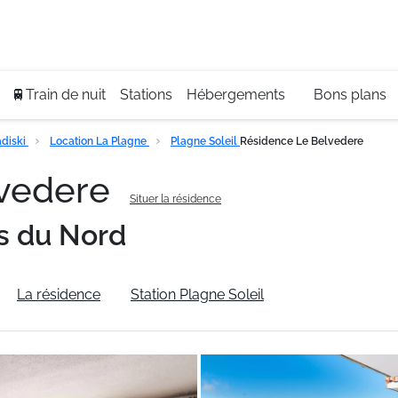
Se
+3
🚆Train de nuit
Stations
Hébergements
Bons plans
diski
Location La Plagne
Plagne Soleil
Résidence Le Belvedere
lvedere
Situer la résidence
s du Nord
La résidence
Station Plagne Soleil