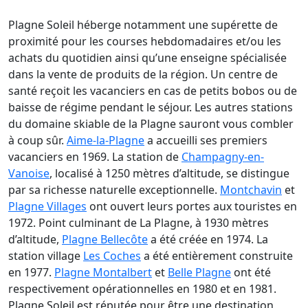
Plagne Soleil héberge notamment une supérette de
proximité pour les courses hebdomadaires et/ou les
achats du quotidien ainsi qu’une enseigne spécialisée
dans la vente de produits de la région. Un centre de
santé reçoit les vacanciers en cas de petits bobos ou de
baisse de régime pendant le séjour. Les autres stations
du domaine skiable de la Plagne sauront vous combler
à coup sûr.
Aime-la-Plagne
a accueilli ses premiers
vacanciers en 1969. La station de
Champagny-en-
Vanoise
, localisé à 1250 mètres d’altitude, se distingue
par sa richesse naturelle exceptionnelle.
Montchavin
et
Plagne Villages
ont ouvert leurs portes aux touristes en
1972. Point culminant de La Plagne, à 1930 mètres
d’altitude,
Plagne Bellecôte
a été créée en 1974. La
station village
Les Coches
a été entièrement construite
en 1977.
Plagne Montalbert
et
Belle Plagne
ont été
respectivement opérationnelles en 1980 et en 1981.
Plagne Soleil est réputée pour être une destination