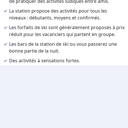
de pratiquer des activités ludiques entre amis.
La station propose des activités pour tous les
niveaux : débutants, moyens et confirmés.
Les forfaits de ski sont généralement proposés à prix
réduit pour les vacanciers qui partent en groupe.
Les bars de la station de ski ou vous passerez une
bonne partie de la nuit.
Des activités à sensations fortes.
En couple
Le cadre est romantique à souhait. Nous vous
conseillons de faire une randonnée dans la
montagne pour découvrir le paysage et le panorama
de la station de la Plagne.
L’ambiance sereine change complètement de la
routine quotidienne pour relever davantage la