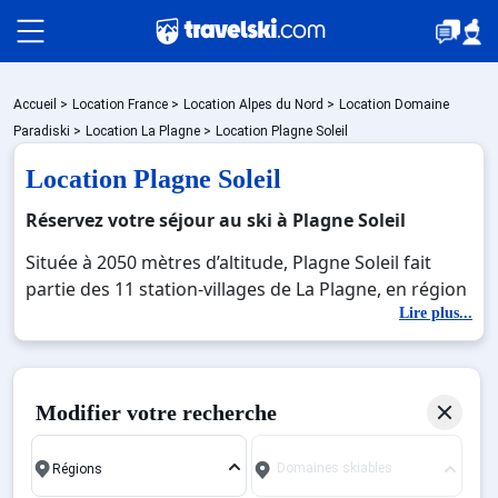
Packages
Accueil
>
Location France
>
Location Alpes du Nord
>
Location Domaine
Paradiski
>
Location La Plagne
>
Location Plagne Soleil
Location Plagne Soleil
🚆Train de nuit
Réservez votre séjour au ski à Plagne Soleil
Située à 2050 mètres d’altitude, Plagne Soleil fait
Stations
partie des 11 station-villages de La Plagne, en région
Auvergne-Rhône-Alpes, dans le département de la
Lire plus...
Savoie. Plagne Soleil a été conçue en 1990 et est, de
Hébergements
ce fait, la plus récente station village de La Plagne.
Plagne Centre, situé à 1970 mètres d’altitude est la
Modifier votre recherche
première station de La Plagne, ouverte en 1961.
Bons plans
Vous troueverez sur cette station des résidences
Domaines skiables
coquettes, des résidences de tourisme et des