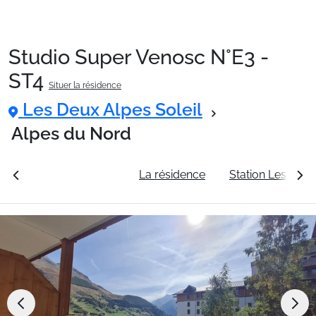
Studio Super Venosc N°E3 -
Packages
ST4
Situer la résidence
Les Deux Alpes Soleil
🚆Train de nuit
Alpes du Nord
Stations
rales
Voir les tarifs
La résidence
Station Les Deux
Hébergements
Bons plans