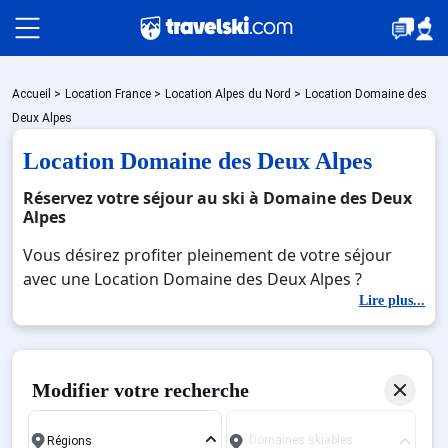
Packages
Accueil
>
Location France
>
Location Alpes du Nord
>
Location Domaine des
Deux Alpes
Location Domaine des Deux Alpes
🚆Train de nuit
Réservez votre séjour au ski à Domaine des Deux
Alpes
Stations
Vous désirez profiter pleinement de votre séjour
avec une Location Domaine des Deux Alpes ?
Découvrez nos offres de Location Domaine des Deux
Lire plus...
Hébergements
Alpes pour skier sans limite à noel, jour de l'an,
février. Fermez les yeux et imaginez… Profitez de
votre Location Domaine des Deux Alpes, une station
Bons plans
Modifier votre recherche
réputée et moderne où vous pourrez mêler les
plaisirs de la glisse sur les pistes de ski et des
Domaines skiables
activités en totale immersion avec la beauté des