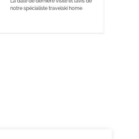
La date de dernière visite et l’avis de
notre spécialiste travelski home