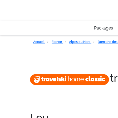
Packages
Accueil
France
Alpes du Nord
Domaine des 
t
Lou