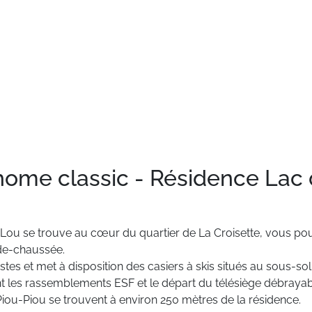
 home classic - Résidence Lac
Lou
se
trouve
au
cœur
du
quartier
de
La
Croisette,
vous
pou
de-chaussée.
istes
et
met
à
disposition
des
casiers
à
skis
situés
au
sous-sol
t
les
rassemblements
ESF
et
le
départ
du
télésiège
débrayab
Piou-Piou
se
trouvent
à
environ
250
mètres
de
la
résidence.