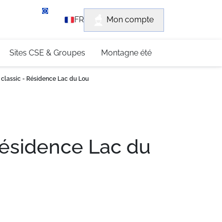
rvice client
Mon compte
FR
3 (0)4 79 96 30 69
Sites CSE & Groupes
Montagne été
 classic - Résidence Lac du Lou
Résidence Lac du