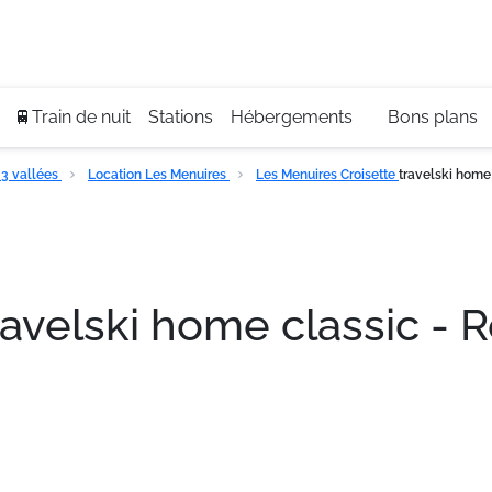
Se
+3
🚆Train de nuit
Stations
Hébergements
Bons plans
3 vallées
Location Les Menuires
Les Menuires Croisette
travelski home
ravelski home classic - 