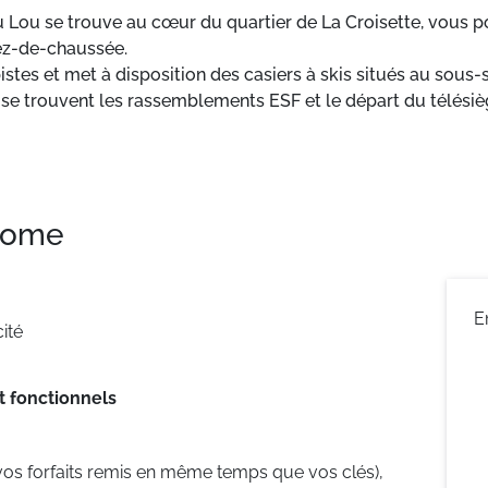
u Lou se trouve au cœur du quartier de La Croisette, vous 
rez-de-chaussée.
istes et met à disposition des casiers à skis situés au sous
où se trouvent les rassemblements ESF et le départ du télés
b Piou-Piou se trouvent à environ 250 mètres de la résidence.
 home
E
ité
 fonctionnels
vos forfaits remis en même temps que vos clés),