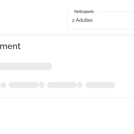
Participants
Participants
2
Adultes
ement