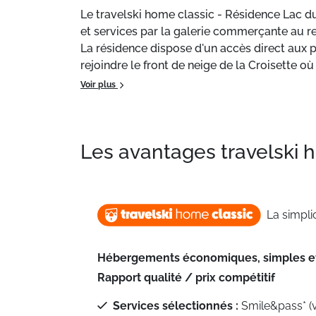
Le travelski home classic - Résidence Lac d
et services par la galerie commerçante au 
La résidence dispose d'un accès direct aux p
rejoindre le front de neige de la Croisette 
Pour les plus petits, une garderie et un Clu
Voir plus
Les avantages travelski
La simplic
Hébergements économiques, simples et
Rapport qualité / prix compétitif
Services sélectionnés :
Smile&pass* (