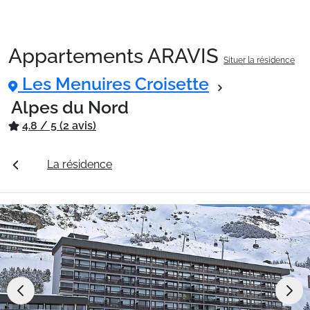
Appartements ARAVIS
Situer la résidence
Packages
Les Menuires Croisette
Alpes du Nord
🚆Train de nuit
4.8 / 5 (2 avis)
tarifs
La résidence
Station Les Menuires Croisette
Stations
Hébergements
Bons plans