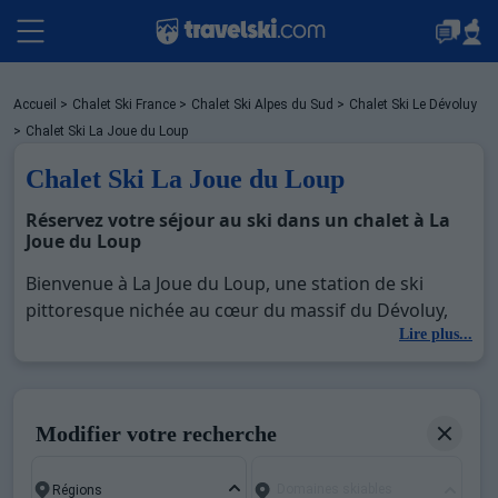
Packages
Accueil
>
Chalet Ski France
>
Chalet Ski Alpes du Sud
>
Chalet Ski Le Dévoluy
>
Chalet Ski La Joue du Loup
Chalet Ski La Joue du Loup
Stations
Réservez votre séjour au ski dans un chalet à La
Joue du Loup
Hébergements
Bienvenue à La Joue du Loup, une station de ski
pittoresque nichée au cœur du massif du Dévoluy,
connue pour son ambiance chaleureuse et ses
Lire plus...
Bons plans
paysages à couper le souffle. Avec Travelski,
découvrez la magie de séjourner dans un chalet au
ski à La Joue du Loup, où l'authenticité des chalets en
Sites CSE & Groupes
Modifier votre recherche
bois se marie à des services de haute qualité pour
une expérience hivernale unique. Dans cet article,
Domaines skiables
nous vous montrons pourquoi choisir un chalet à La