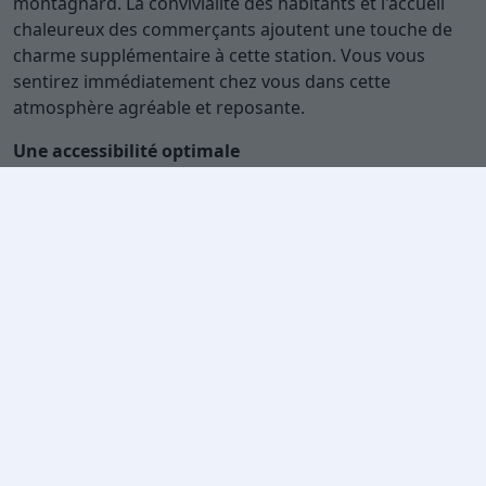
montagnard. La convivialité des habitants et l'accueil
chaleureux des commerçants ajoutent une touche de
charme supplémentaire à cette station. Vous vous
sentirez immédiatement chez vous dans cette
atmosphère agréable et reposante.
Une accessibilité optimale
La Joue du Loup bénéficie d'une accessibilité optimale.
Située à seulement quelques heures de route des
grandes villes, la station est facilement accessible en
voiture. De plus, un service de navettes est disponible
pour vous déplacer aisément dans la station et
rejoindre les pistes en toute commodité. Vous pourrez
ainsi profiter pleinement de votre séjour sans vous
soucier des contraintes de transport.
Une offre variée pour tous les budgets
Chez Travelski, nous comprenons que chaque vacancier