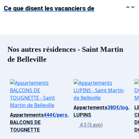
Ce que disent les vacanciers de
Nos autres résidences - Saint Martin
de Belleville
Appartements
380€/log.
L
Appartements
444€/pers.
LUPINS
C
BALCONS DE
D
4,3 (3 avis)
TOUGNETTE
D