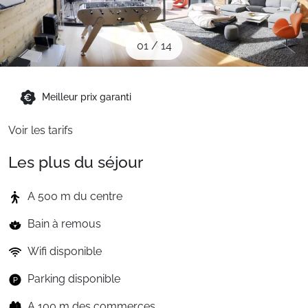
Sites CSE & Groupes
01
/
14
Montagne été
Meilleur prix garanti
Français (FR)
Voir les tarifs
Les plus du séjour
A 500 m du centre
Bain à remous
Wifi disponible
Parking disponible
A 100 m des commerces