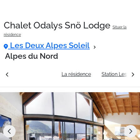
Chalet Odalys Snö Lodge
Situer la
Packages
résidence
Les Deux Alpes Soleil
🚆Train de nuit
Alpes du Nord
rales
Voir les tarifs
La résidence
Station Les Deux
Stations
Hébergements
Bons plans