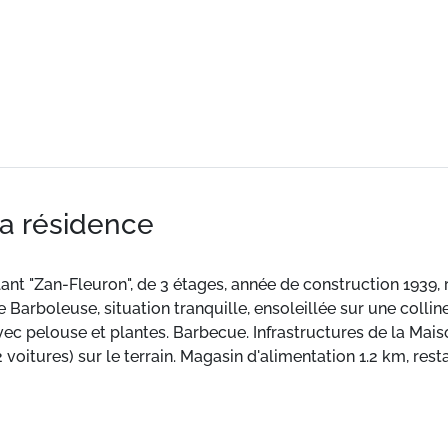
la résidence
lant "Zan-Fleuron", de 3 étages, année de construction 1939,
e Barboleuse, situation tranquille, ensoleillée sur une colli
vec pelouse et plantes. Barbecue. Infrastructures de la Maiso
voitures) sur le terrain. Magasin d'alimentation 1.2 km, rest
rboleuse" 1.1 km, centre thermal "Lavey-les-Bains" 19 km. Por
entre sportif 4.5 km, train de montagne 3.5 km, téléski 5.4 km
Veuillez noter: voiture recommandée. Service de navette grat