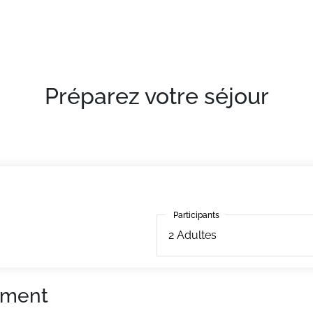
con, terrasse.
Préparez votre séjour
Participants
Participants
2
Adultes
ement