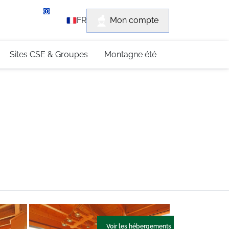
rvice client
Mon compte
FR
3 (0)4 79 96 30 69
Sites CSE & Groupes
Montagne été
Voir les hébergements