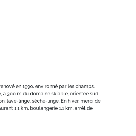
 renové en 1990, environné par les champs.
ne, à 300 m du domaine skiable, orientée sud.
n: lave-linge, sèche-linge. En hiver, merci de
aurant 1.1 km, boulangerie 1.1 km, arrêt de
t plaisance 25 km, terrain de golf (18 trous)
, télécabine 1.6 km. Arrêt du ski-bus 1.1 km,
uite desservant le domaine skiable Alpe des