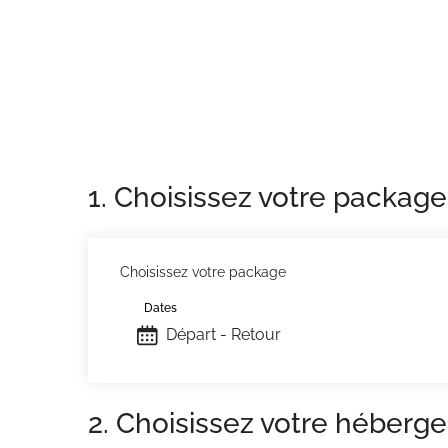
Chaux.
Situation :
À Gryon.
Châlet :
châlet de qualité, de 150 m² avec bal
1. Choisissez votre package
Choisissez votre package
Dates
Départ - Retour
2. Choisissez votre héberg