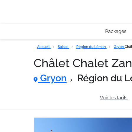
Packages
Accueil
Suisse
Région du Léman
Gryon
Châl
Châlet Chalet Za
Gryon
Région du 
Informations générales
Voir les tarifs