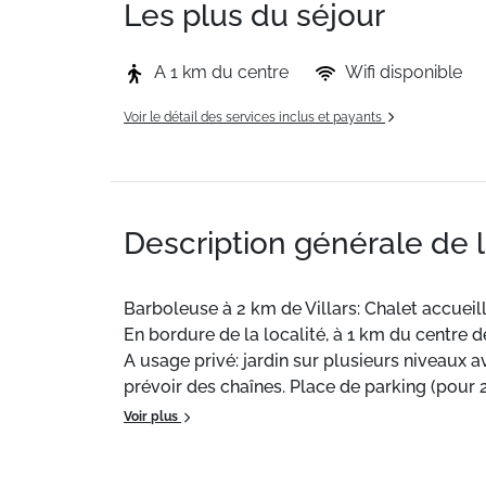
Les plus du séjour
A 1 km du centre
Wifi disponible
Voir le détail des services inclus et payants
Description générale de 
Barboleuse à 2 km de Villars: Chalet accueil
En bordure de la localité, à 1 km du centre d
A usage privé: jardin sur plusieurs niveaux a
prévoir des chaînes. Place de parking (pour 2 
bus "Barboleuse" 1.1 km, gare ferroviaire "Ba
Voir plus
11 km, tennis 1.7 km, tennis couvert 4.5 km, c
patinoire 3.7 km, jeux pour enfants 1.1 km. 