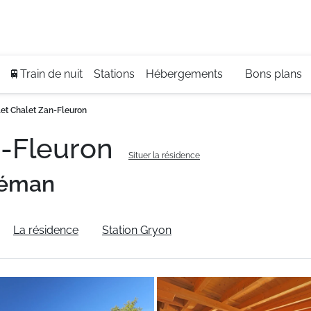
Se
+3
🚆Train de nuit
Stations
Hébergements
Bons plans
et Chalet Zan-Fleuron
n-Fleuron
Situer la résidence
Léman
La résidence
Station Gryon