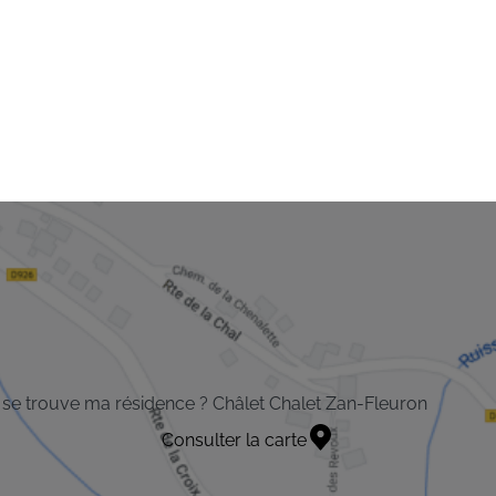
se trouve ma résidence ? Châlet Chalet Zan-Fleuron
Consulter la carte