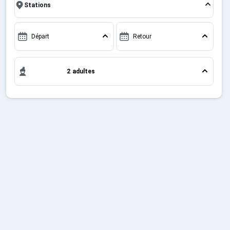
l'occasion parfaite pour créer des souvenirs uniques
Sites CSE & Groupes
de vos vacances au ski.
Départ
Retour
Français (FR)
2 adultes