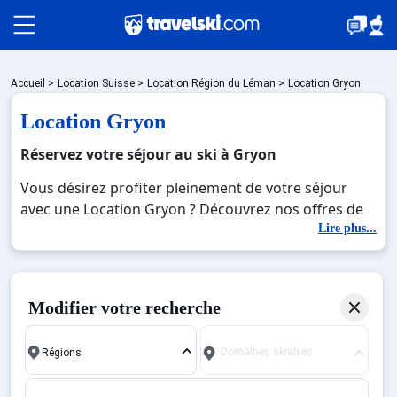
Packages
Accueil
>
Location Suisse
>
Location Région du Léman
>
Location Gryon
Location Gryon
🚆Train de nuit
Réservez votre séjour au ski à Gryon
Vous désirez profiter pleinement de votre séjour
avec une Location Gryon ? Découvrez nos offres de
Stations
Location Gryon pour skier sans limite à noel, jour de
Lire plus...
l'an, février. Fermez les yeux et imaginez… Profitez de
votre Location Gryon, une station réputée et
Hébergements
moderne où vous pourrez mêler les plaisirs de la
Modifier votre recherche
glisse sur les pistes de ski et des activités en totale
immersion avec la beauté des paysages
Bons plans
Domaines skiables
montagnards. Pour un week-end ou pour 7 jours en
Location Gryon , en famille ou entre amis, c'est