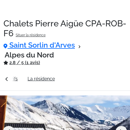
Chalets Pierre Aigüe CPA-ROB-
Packages
F6
Situer la résidence
Saint Sorlin d'Arves
🚆Train de nuit
Alpes du Nord
2.8 / 5 (1 avis)
Stations
les tarifs
La résidence
Station Saint Sorlin d'Arves
Hébergements
Bons plans