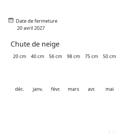
Date d'ouverture
21 décembre 2026
Date de fermeture
20 avril 2027
Chute de neige
20 cm
40 cm
56 cm
98 cm
75 cm
50 cm
déc.
janv.
févr.
mars
avr.
mai