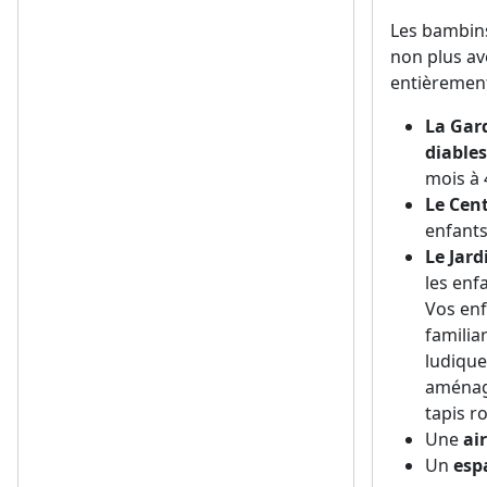
Les bambins
non plus av
entièrement
La Gard
diables
mois à 
Le Cent
enfants
Le Jard
les enf
Vos enf
familia
ludique
aménagé
tapis r
Une
ai
Un
esp