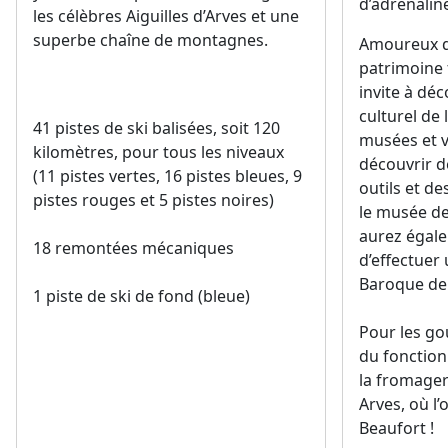
d’adrénaline
les célèbres Aiguilles d’Arves et une
superbe chaîne de montagnes.
Amoureux de
patrimoine f
invite à déc
culturel de 
41 pistes de ski balisées, soit 120
musées et v
kilomètres, pour tous les niveaux
découvrir d
(11 pistes vertes, 16 pistes bleues, 9
outils et d
pistes rouges et 5 pistes noires)
le musée de 
aurez égale
18 remontées mécaniques
d’effectuer u
Baroque de 
1 piste de ski de fond (bleue)
Pour les go
du fonction
la fromager
Arves, où l’
Beaufort !