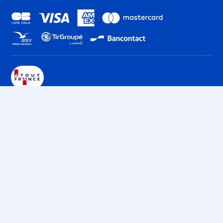
Club vacances Ski Les Menuires
Reberty 2000
Club vacances Ski Les Menuires
Croisette
Club vacances Ski La Clusaz
Club vacances Ski Les Carroz
d'Araches
Club vacances Ski Flaine
Montsoleil 1750
Club vacances Ski Flaine Forum
Contactez-nous
1600
Club vacances Ski Bourg Saint
Qui sommes-nous ?
Maurice
Club vacances Ski Les Arcs 1600
Recrutement
Club vacances Ski Les Arcs 2000
Club vacances Ski Les Arcs 1800
FAQ
Club vacances Ski Plagne
Montalbert
Ethique et conformité
Club vacances Ski Plagne -