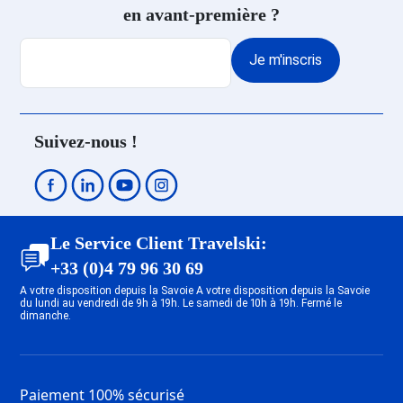
en avant-première ?
Club vacances Ski Val Cenis
Lanslebourg
Je m'inscris
Club vacances Ski Megève
Club vacances Ski Saint Gervais
Mont-Blanc
Club vacances Ski Val Thorens
Suivez-nous !
Club vacances Ski Courchevel
1550
Club vacances Ski Courchevel
1650
Club vacances Ski Méribel Centre
Le Service Client Travelski:
1600
+33 (0)4 79 96 30 69
Club vacances Ski Les Menuires
A votre disposition depuis la Savoie A votre disposition depuis la Savoie
Brelin
du lundi au vendredi de 9h à 19h. Le samedi de 10h à 19h. Fermé le
dimanche.
Club vacances Ski Les Menuires
Bruyères
Club vacances Ski Les Menuires
Preyerand
Paiement 100% sécurisé