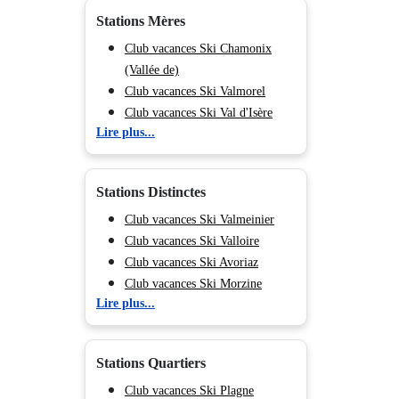
Stations Mères
Club vacances Ski Chamonix
(Vallée de)
Club vacances Ski Valmorel
Club vacances Ski Val d'Isère
Lire plus...
Club vacances Ski Tignes
Club vacances Ski Val Cenis
Club vacances Ski Courchevel
Stations Distinctes
Club vacances Ski Méribel
Club vacances Ski Les Menuires
Club vacances Ski Valmeinier
Club vacances Ski Flaine
Club vacances Ski Valloire
Club vacances Ski Les Arcs
Club vacances Ski Avoriaz
Club vacances Ski La Plagne
Club vacances Ski Morzine
Lire plus...
Club vacances Ski Les Deux
Club vacances Ski Pralognan la
Alpes
Vanoise
Club vacances Ski Chamrousse
Stations Quartiers
Club vacances Ski Chamonix Les
Praz
Club vacances Ski Plagne