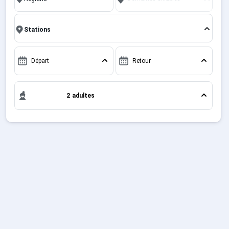
immersion avec la beauté des paysages
Sites CSE & Groupes
montagnards. Pour un week-end ou pour 7 jours en
Club vacances Ski Plagne 1800 , en famille ou entre
amis, c'est l'occasion parfaite pour créer des
Montagne été
souvenirs uniques de vos vacances au ski.
Départ
Retour
Français (FR)
2 adultes