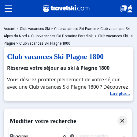
Packages
Accueil
>
Club vacances Ski
>
Club vacances Ski France
>
Club vacances Ski
Alpes du Nord
>
Club vacances Ski Domaine Paradiski
>
Club vacances Ski La
Plagne
>
Club vacances Ski Plagne 1800
🚆Train de nuit
Club vacances Ski Plagne 1800
Réservez votre séjour au ski à Plagne 1800
Stations
Vous désirez profiter pleinement de votre séjour
avec une Club vacances Ski Plagne 1800 ? Découvrez
nos offres de Club vacances Ski Plagne 1800 pour
Lire plus...
Hébergements
skier sans limite à noel, jour de l'an, février. Fermez
les yeux et imaginez… Profitez de votre Club
vacances Ski Plagne 1800, une station réputée et
Bons plans
Modifier votre recherche
moderne où vous pourrez mêler les plaisirs de la
glisse sur les pistes de ski et des activités en totale
Domaines skiables