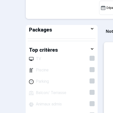
Dépa
Packages
Not
Top critères
TV
Piscine
Parking
Balcon/ Terrasse
Animaux admis