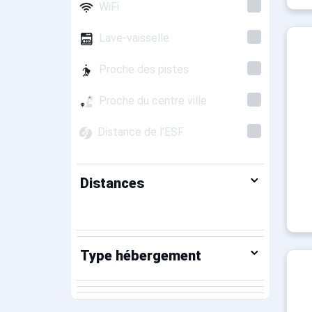
WiFi
Lave-vaisselle
Proche des pistes
Proche du centre ville
Distance de l'ESF
Distances
Type hébergement