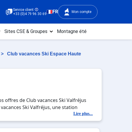
Service client
FR
Mon compte
+33 (0)4 79 96 30 69
Sites CSE & Groupes
Montagne été
>
Club vacances Ski Espace Haute
s offres de Club vacances Ski Valfréjus
b vacances Ski Valfréjus, une station
tés en totale immersion avec la beauté des
Lire plus...
u entre amis, c'est l'occasion parfaite