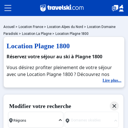
Packages
Accueil
>
Location France
>
Location Alpes du Nord
>
Location Domaine
Paradiski
>
Location La Plagne
>
Location Plagne 1800
Location Plagne 1800
🚆Train de nuit
Réservez votre séjour au ski à Plagne 1800
Vous désirez profiter pleinement de votre séjour
Stations
avec une Location Plagne 1800 ? Découvrez nos
offres de Location Plagne 1800 pour skier sans limite
Lire plus...
à noel, jour de l'an, février. Fermez les yeux et
Hébergements
imaginez… Profitez de votre Location Plagne 1800,
une station réputée et moderne où vous pourrez
Modifier votre recherche
mêler les plaisirs de la glisse sur les pistes de ski et
Bons plans
des activités en totale immersion avec la beauté des
Domaines skiables
paysages montagnards. Pour un week-end ou pour