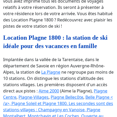
vous avez imprimé tous les documents de voyages
relatifs à votre réservation. Ils seront à présenter à
votre résidence lors de votre arrivée. Vous êtes habitué
des Location Plagne 1800 ? Redécouvrez avec plaisir les
pistes de votre station de ski !
Location Plagne 1800 : la station de ski
idéale pour des vacances en famille
Implantée dans la vallée de la Tarentaise, dans le
département de Savoie en région Auvergne-Rhône-
Alpes, la station de
La Plagne
ne regroupe pas moins de
10 stations. On distingue les stations d'altitude des
stations villages. Les premières disposent d'un accès
direct aux pistes :
Aime 2000
(Aime la Plagne),
Plagne
Centre
,
Plagne-Villages
,
Plagne Bellecôte
,
Belle Plagne <
/a>,
Plagne Soleil
et
Plagne 1800
. Les secondes sont des
stations-villages :
Champagny en Vanoise
,
Plagne
Montalbert
,
Montchavin
et
Les Coches
. Ouverte au