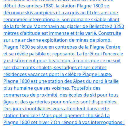
début des années 1980, la station Plagne 1800 se
découvre skis aux pieds et a acquis au fil des ans une
renommée internationale. Son domaine skiable allant
de la forêt de Montchavin au glacier de Bellecôte à 3250
mètres d'altitude est immense et très varié. Construite
sur une ancienne exploitation de mines de plomb,
Plagne 1800 se situe en contrebas de la Plagne Centre
et se révèle paisible et reposante. La forêt qui l'encercle
y est sûrement pour beaucoup, à moins que ce ne soit
ses charmants chalets, ses lodges et ses petites
résidences vacances dont la célèbre Plagne Lauze.
Plagne 1800 est une station des Alpes du nord à taille
plus humaine que ses voisines. Toutefois des
commerces de proximité, des écoles de ski pour tous
âges et des garderies pour enfants sont disponibles.
Des jours inoubliables vous attendent dans cette
station familiale ! Mais quel logement choisir à La
Plagne 1800 cet hiver ? On répond à vos interrogations !