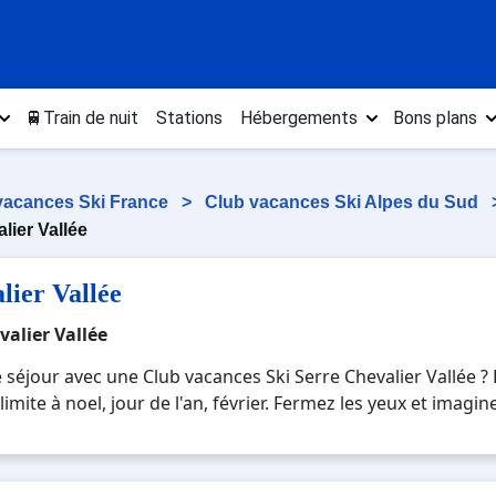
🚆Train de nuit
Stations
Hébergements
Bons plans
vacances Ski France
>
Club vacances Ski Alpes du Sud
lier Vallée
lier Vallée
valier Vallée
 séjour avec une Club vacances Ski Serre Chevalier Vallée 
limite à noel, jour de l'an, février. Fermez les yeux et imag
 et moderne où vous pourrez mêler les plaisirs de la glisse s
ages montagnards. Pour un week-end ou pour 7 jours en Clu
 parfaite pour créer des souvenirs uniques de vos vacances a