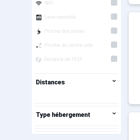
WiFi
Lave-vaisselle
Proche des pistes
Proche du centre ville
Distance de l'ESF
Distances
Type hébergement