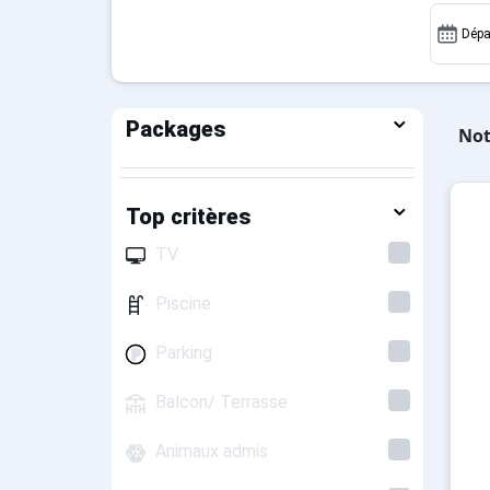
Dépa
Packages
Not
Top critères
TV
Piscine
Parking
Balcon/ Terrasse
Animaux admis