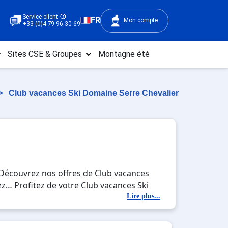
Service client
FR
Mon compte
+33 (0)4 79 96 30 69
Sites CSE & Groupes
Montagne été
>
Club vacances Ski Domaine Serre Chevalier
? Découvrez nos offres de Club vacances
inez… Profitez de votre Club vacances Ski
ur les pistes de ski et des activités en
Lire plus...
b vacances Ski Serre Chevalier Vallée ,
u ski.