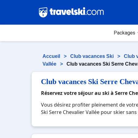
Packages
Accueil
>
Club vacances Ski
>
Club 
Vallée
>
Club vacances Ski Serre Cheva
Club vacances Ski Serre Cheva
Réservez votre séjour au ski à Serre Che
Vous désirez profiter pleinement de votre
Ski Serre Chevalier Vallée pour skier sans 
Serre Chevalier Vallée, une station réputée
totale immersion avec la beauté des pays
en famille ou entre amis, c'est l'occasion