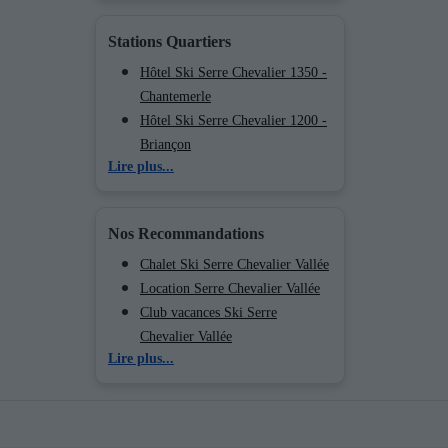
Hôtel Ski Serre Chevalier 1400 -
Villeneuve
Stations Quartiers
Hôtel Ski Les Orres
Hôtel Ski Praloup
Hôtel Ski Serre Chevalier 1350 -
Hôtel Ski La Foux d'Allos
Chantemerle
Hôtel Ski Risoul
Hôtel Ski Serre Chevalier 1200 -
Hôtel Ski Vars
Briançon
Lire plus...
Hôtel Ski Montgenèvre
Hôtel Ski Serre Chevalier 1400 -
Hôtel Ski Orcières Merlette 1850
Villeneuve
Nos Recommandations
Chalet Ski Serre Chevalier Vallée
Location Serre Chevalier Vallée
Club vacances Ski Serre
Chevalier Vallée
Lire plus...
Location appartement ski Serre
Chevalier Vallée
Résidence Ski Serre Chevalier
Vallée