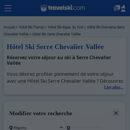
Packages
Accueil
>
Hôtel Ski France
>
Hôtel Ski Alpes du Sud
>
Hôtel Ski Domaine Serre
Chevalier Vallée
>
Hôtel Ski Serre Chevalier Vallée
Hôtel Ski Serre Chevalier Vallée
Stations
Réservez votre séjour au ski à Serre Chevalier
Vallée
Hébergements
Vous désirez profiter pleinement de votre séjour
avec une Hôtel Ski Serre Chevalier Vallée ? Découvrez
nos offres de Hôtel Ski Serre Chevalier Vallée pour
Lire plus...
Bons plans
skier sans limite à noel, jour de l'an, février. Fermez
les yeux et imaginez… Profitez de votre Hôtel Ski
Serre Chevalier Vallée, une station réputée et
Sites CSE & Groupes
Modifier votre recherche
moderne où vous pourrez mêler les plaisirs de la
glisse sur les pistes de ski et des activités en totale
Domaines skiables
immersion avec la beauté des paysages