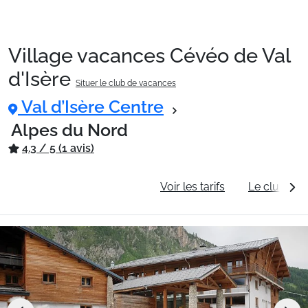
Village vacances Cévéo de Val
Packages
d'Isère
Situer le club de vacances
Val d’Isère Centre
🚆Train de nuit
Alpes du Nord
4.3 / 5 (1 avis)
Stations
Informations générales
Voir les tarifs
Le club va
Hébergements
Bons plans