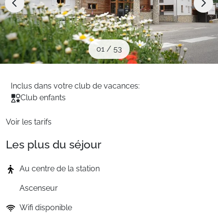
Sites CSE & Groupes
Montagne été
01
/
53
Français (FR)
Inclus dans votre club de vacances:
Club enfants
Voir les tarifs
Les plus du séjour
Au centre de la station
Ascenseur
Wifi disponible