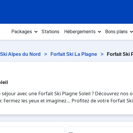
Packages
Stations
Hébergements
Bons plans
t Ski Alpes du Nord
>
Forfait Ski La Plagne
>
Forfait Ski 
leil
séjour avec une Forfait Ski Plagne Soleil ? Découvrez nos of
rier. Fermez les yeux et imaginez… Profitez de votre Forfait Sk
 de la glisse sur les pistes de ski et des activités en tota
urs en Forfait Ski Plagne Soleil , en famille ou entre amis
.