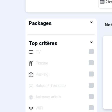
Dépa
Packages
Not
Top critères
TV
Piscine
Parking
Balcon/ Terrasse
Animaux admis
WiFi