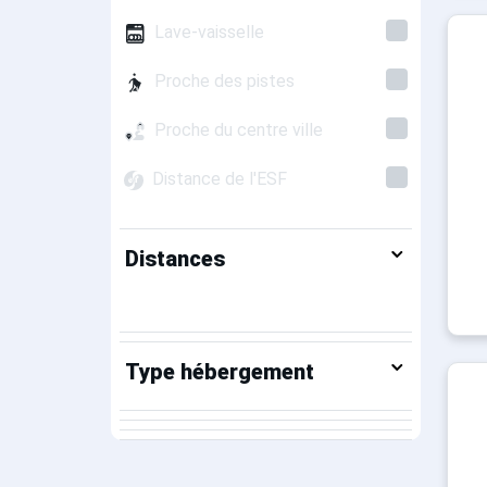
Lave-vaisselle
Proche des pistes
Proche du centre ville
Distance de l'ESF
Distances
Type hébergement