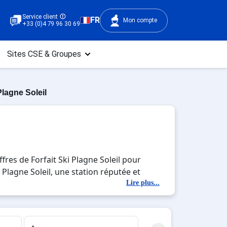
Service client
FR
Mon compte
+33 (0)4 79 96 30 69
Sites CSE & Groupes
Plagne Soleil
fres de Forfait Ski Plagne Soleil pour
i Plagne Soleil, une station réputée et
le immersion avec la beauté des paysages
Lire plus...
, c'est l'occasion parfaite pour créer des