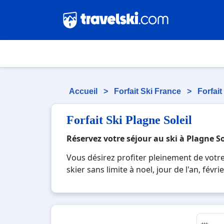
Accueil
>
Forfait Ski France
>
Forfai
Forfait Ski Plagne Soleil
Réservez votre séjour au ski à Plagne So
Vous désirez profiter pleinement de votre 
skier sans limite à noel, jour de l'an, fév
moderne où vous pourrez mêler les plaisirs
montagnards. Pour un week-end ou pour 7 jo
souvenirs uniques de vos vacances au ski