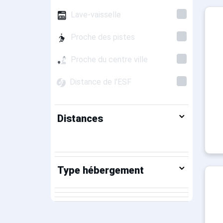
Lave-vaisselle
Proche des pistes
Proche du centre ville
Distance de l'ESF
Distances
Type hébergement