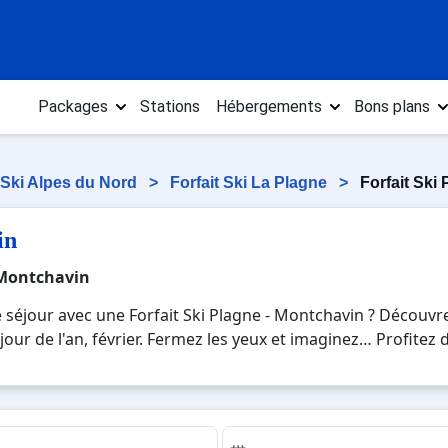
Packages
Stations
Hébergements
Bons plans
t Ski Alpes du Nord
>
Forfait Ski La Plagne
>
Forfait Ski
in
- Montchavin
 séjour avec une Forfait Ski Plagne - Montchavin ? Découvrez
jour de l'an, février. Fermez les yeux et imaginez… Profitez 
rrez mêler les plaisirs de la glisse sur les pistes de ski et
 week-end ou pour 7 jours en Forfait Ski Plagne - Montchav
irs uniques de vos vacances au ski.