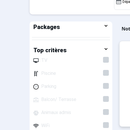
Dépa
Packages
Not
Top critères
TV
Piscine
Parking
Balcon/ Terrasse
Animaux admis
WiFi