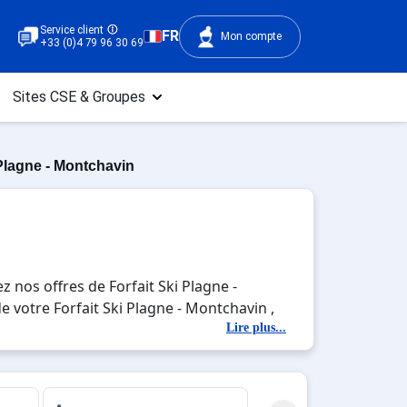
Service client
FR
Mon compte
+33 (0)4 79 96 30 69
Sites CSE & Groupes
 Plagne - Montchavin
 nos offres de Forfait Ski Plagne -
de votre Forfait Ski Plagne - Montchavin ,
 des activités en totale immersion avec la
Lire plus...
in , en famille ou entre amis, c'est