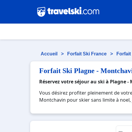
Accueil
>
Forfait Ski France
>
Forfai
Forfait Ski Plagne - Montchav
Réservez votre séjour au ski à Plagne 
Vous désirez profiter pleinement de votre
Montchavin pour skier sans limite à noel, 
une station réputée et moderne où vous pou
beauté des paysages montagnards. Pour un
l'occasion parfaite pour créer des souven