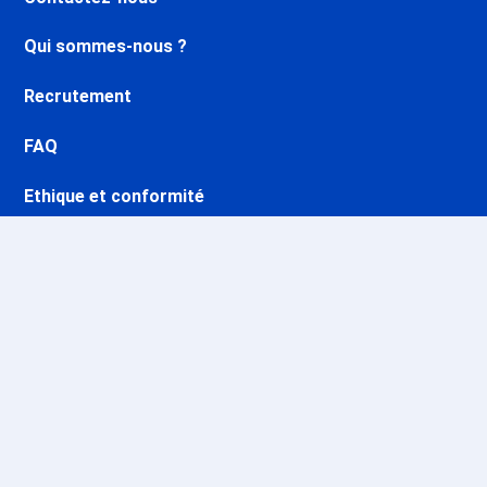
Qui sommes-nous ?
Recrutement
FAQ
Ethique et conformité
Nos opérations
Sites CSE & Groupes
Stations & domaines skiables