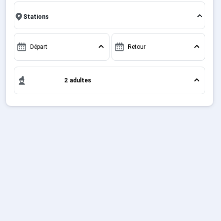
week-end ou pour 7 jours en Forfait Ski Plagne -
Français (FR)
Aime 2000 , en famille ou entre amis, c'est l'occasion
parfaite pour créer des souvenirs uniques de vos
vacances au ski.
Départ
Retour
2 adultes