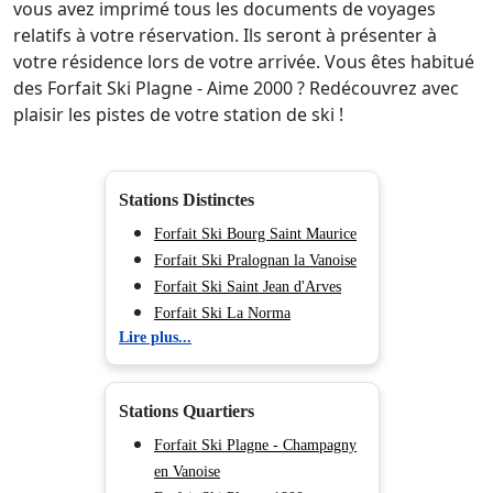
vous avez imprimé tous les documents de voyages
relatifs à votre réservation. Ils seront à présenter à
votre résidence lors de votre arrivée. Vous êtes habitué
des Forfait Ski Plagne - Aime 2000 ? Redécouvrez avec
plaisir les pistes de votre station de ski !
Stations Distinctes
Forfait Ski Bourg Saint Maurice
Forfait Ski Pralognan la Vanoise
Forfait Ski Saint Jean d'Arves
Forfait Ski La Norma
Lire plus...
Forfait Ski Vaujany
Forfait Ski Aussois
Forfait Ski La Toussuire
Stations Quartiers
Forfait Ski Auris en Oisans
Forfait Ski Valmeinier
Forfait Ski Plagne - Champagny
Forfait Ski Sainte Foy en
en Vanoise