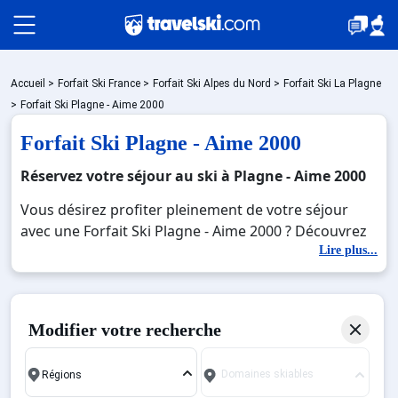
Packages
Accueil
>
Forfait Ski France
>
Forfait Ski Alpes du Nord
>
Forfait Ski La Plagne
>
Forfait Ski Plagne - Aime 2000
Forfait Ski Plagne - Aime 2000
Stations
Réservez votre séjour au ski à Plagne - Aime 2000
Vous désirez profiter pleinement de votre séjour
Hébergements
avec une Forfait Ski Plagne - Aime 2000 ? Découvrez
nos offres de Forfait Ski Plagne - Aime 2000 pour
Lire plus...
skier sans limite à noel, jour de l'an, février. Fermez
Bons plans
les yeux et imaginez… Profitez de votre Forfait Ski
Plagne - Aime 2000, une station réputée et moderne
Modifier votre recherche
où vous pourrez mêler les plaisirs de la glisse sur les
Sites CSE & Groupes
pistes de ski et des activités en totale immersion
Domaines skiables
avec la beauté des paysages montagnards. Pour un