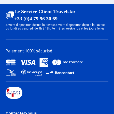
Forfait Ski Avoriaz
Forfait Ski Saint François
Le Service Client Travelski:
Longchamp
+33 (0)4 79 96 30 69
Forfait Ski Valloire
A votre disposition depuis la Savoie A votre disposition depuis la Savoie
Forfait Ski Oz en Oisans
du lundi au vendredi de 9h à 19h. Fermé les week-ends et les jours fériés.
Forfait Ski Saint Sorlin d'Arves
Forfait Ski Combloux
Forfait Ski Saint Gervais Mont-
Paiement 100% sécurisé
Blanc
Contactez-nous