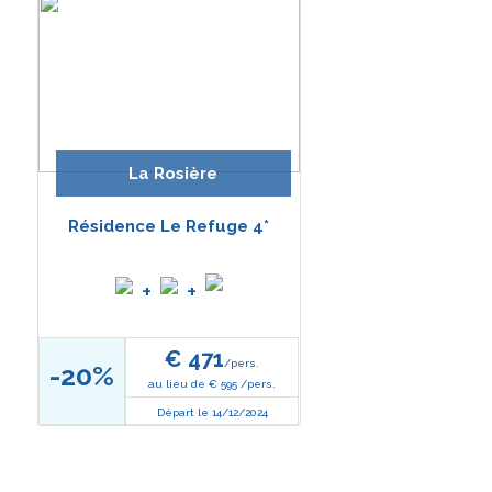
La Rosière
Résidence Le Refuge 4*
+
+
€ 471
/pers.
-20%
au lieu de € 595 /pers.
Départ le 14/12/2024