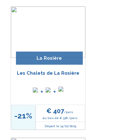
La Rosière
Les Chalets de La Rosière
+
+
€ 407
/pers.
-21%
au lieu de € 518 /pers.
Départ le 14/12/2024