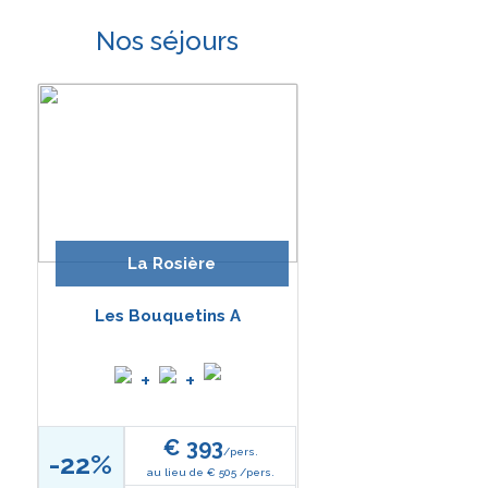
Nos séjours
La Rosière
Les Bouquetins A
+
+
€ 393
/pers.
-22%
au lieu de € 505 /pers.