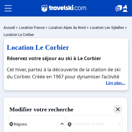
Packages
Accueil
>
Location France
>
Location Alpes du Nord
>
Location Les Sybelles
>
Location Le Corbier
Location Le Corbier
🚆Train de nuit
Réservez votre séjour au ski à Le Corbier
Cet hiver, partez à la découverte de la station de ski
Stations
du Corbier. Créée en 1967 pour dynamiser l’activité
économique de son territoire, le Corbier est une
Lire plus...
formidable station montagnarde située à 1550
Hébergements
mètres d’altitude au sud de la Savoie dans la
commune de Villarembert en Maurienne. Le Corbier
Modifier votre recherche
se veut une station familiale et conviviale : elle
Bons plans
possède d’ailleurs le label Famille Plus Montagne qui
Domaines skiables
lui garantit un accueil et animation pour tous à