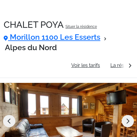
CHALET POYA
Situer la résidence
Packages
Morillon 1100 Les Esserts
Alpes du Nord
🚆Train de nuit
Informations générales
Voir les tarifs
La résidenc
Stations
Hébergements
Bons plans