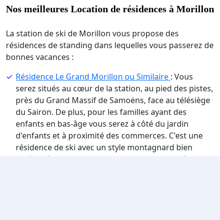
Nos meilleures Location de résidences à Morillon
La station de ski de Morillon vous propose des
résidences de standing dans lequelles vous passerez de
bonnes vacances :
Résidence Le Grand Morillon ou Similaire
: Vous
serez situés au cœur de la station, au pied des pistes,
près du Grand Massif de Samoëns, face au télésiège
du Sairon. De plus, pour les familles ayant des
enfants en bas-âge vous serez à côté du jardin
d'enfants et à proximité des commerces. C'est une
résidence de ski avec un style montagnard bien
aménagé et confortable. L'appartement possède un
balcon ou une loggia. Vous aurez aussi à disposition
des équipements supplémentaires comme une
piscine et un hammam. De plus, les animaux de
compagnies sont admis. Cet appartement peut
accueillir 4 personnes, 5 personnes et 6 personnes.