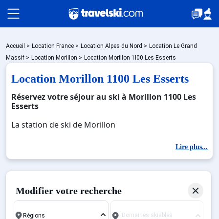
Packages
Accueil
>
Location France
>
Location Alpes du Nord
>
Location Le Grand
Massif
>
Location Morillon
>
Location Morillon 1100 Les Esserts
Location Morillon 1100 Les Esserts
🚆Train de nuit
Réservez votre séjour au ski à Morillon 1100 Les
Esserts
Stations
La station de ski de Morillon
Lire plus...
Hébergements
Bons plans
Modifier votre recherche
Domaines skiables