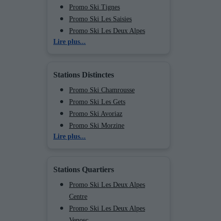
Promo Ski Tignes
Promo Ski Les Saisies
Promo Ski Les Deux Alpes
Lire plus...
Promo Ski Valmorel
Promo Ski Méribel
Promo Ski Les Menuires
Stations Distinctes
Promo Ski Courchevel
Promo Ski La Plagne
Promo Ski Chamrousse
Promo Ski Les Arcs
Promo Ski Les Gets
Promo Ski Peisey Vallandry
Promo Ski Avoriaz
Promo Ski Flaine
Promo Ski Morzine
Lire plus...
Promo Ski Morillon
Promo Ski Châtel
Promo Ski Val Cenis
Promo Ski Le Grand Bornand
Promo Ski Chamonix (Vallée de)
Promo Ski La Clusaz
Stations Quartiers
Promo Ski Val d’Isère Centre
Promo Ski Val d’Isère La Daille
Promo Ski Les Deux Alpes
Promo Ski Val d’Isère Le
Centre
Laisinant
Promo Ski Les Deux Alpes
Promo Ski Val d’Isère Le
Venosc