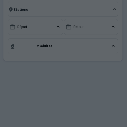
montagnards. Pour un week-end ou pour 7 jours en
Sites CSE & Groupes
Promo Ski Les Deux Alpes 1800 , en famille ou entre
amis, c'est l'occasion parfaite pour créer des
souvenirs uniques de vos vacances au ski.
Départ
Retour
2 adultes