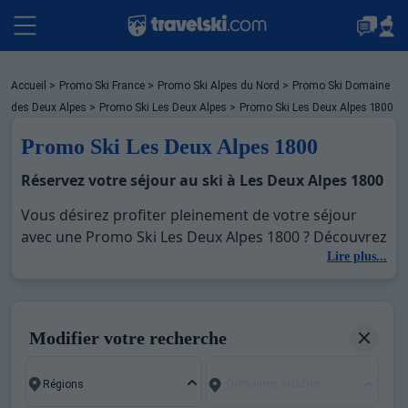
Packages
Accueil
>
Promo Ski France
>
Promo Ski Alpes du Nord
>
Promo Ski Domaine
des Deux Alpes
>
Promo Ski Les Deux Alpes
>
Promo Ski Les Deux Alpes 1800
Promo Ski Les Deux Alpes 1800
Stations
Réservez votre séjour au ski à Les Deux Alpes 1800
Vous désirez profiter pleinement de votre séjour
Hébergements
avec une Promo Ski Les Deux Alpes 1800 ? Découvrez
nos offres de Promo Ski Les Deux Alpes 1800 pour
Lire plus...
skier sans limite à noel, jour de l'an, février. Fermez
Bons plans
les yeux et imaginez… Profitez de votre Promo Ski
Les Deux Alpes 1800, une station réputée et
Modifier votre recherche
moderne où vous pourrez mêler les plaisirs de la
Montagne été
glisse sur les pistes de ski et des activités en totale
Domaines skiables
immersion avec la beauté des paysages