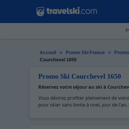
P
Accueil
>
Promo Ski France
>
Promo
Courchevel 1650
Promo Ski Courchevel 1650
Réservez votre séjour au ski à Courchev
Vous désirez profiter pleinement de votr
pour skier sans limite à noel, jour de l'a
réputée et moderne où vous pourrez mêler l
paysages montagnards. Pour un week-end o
pour créer des souvenirs uniques de vos 