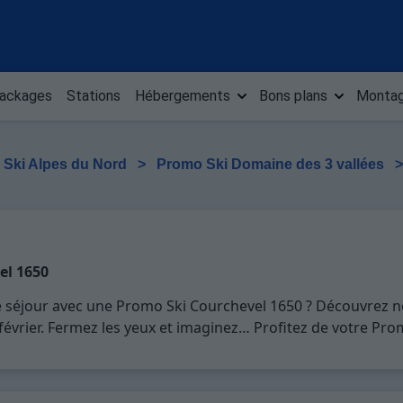
ackages
Stations
Hébergements
Bons plans
Montag
 Ski Alpes du Nord
>
Promo Ski Domaine des 3 vallées
el 1650
e séjour avec une Promo Ski Courchevel 1650 ? Découvrez 
n, février. Fermez les yeux et imaginez… Profitez de votre Pr
es plaisirs de la glisse sur les pistes de ski et des activi
u pour 7 jours en Promo Ski Courchevel 1650 , en famille o
vacances au ski.