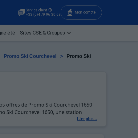
Service client
Mon compte
+33 (0)4 79 96 30 69
ne été
Sites CSE & Groupes
>
Promo Ski Courchevel
>
Promo Ski
nos offres de Promo Ski Courchevel 1650
omo Ski Courchevel 1650, une station
tés en totale immersion avec la beauté des
Lire plus...
u entre amis, c'est l'occasion parfaite