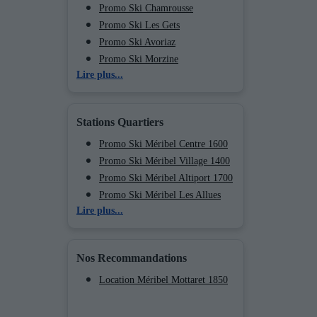
Promo Ski La Plagne
Promo Ski Chamrousse
Promo Ski Les Arcs
Promo Ski Les Gets
Promo Ski Peisey Vallandry
Promo Ski Avoriaz
Promo Ski Flaine
Promo Ski Morzine
Lire plus...
Promo Ski Morillon
Promo Ski Châtel
Promo Ski Val Cenis
Promo Ski Le Grand Bornand
Promo Ski Chamonix (Vallée de)
Promo Ski La Clusaz
Stations Quartiers
Promo Ski Val d’Isère Centre
Promo Ski Val d’Isère La Daille
Promo Ski Méribel Centre 1600
Promo Ski Val d’Isère Le
Promo Ski Méribel Village 1400
Laisinant
Promo Ski Méribel Altiport 1700
Promo Ski Val d’Isère Le
Promo Ski Méribel Les Allues
Lire plus...
Châtelard
1200
Promo Ski Val d’Isère La
Legettaz
Nos Recommandations
Promo Ski Tignes Val Claret
Promo Ski Tignes 1550 Les
Location Méribel Mottaret 1850
Brévières
Promo Ski Tignes 2100 Le Lac