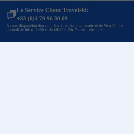
Promo Ski Saint Gervais Mont-
Blanc
Le Service Client Travelski:
Promo Ski Combloux
+33 (0)4 79 96 30 69
Promo Ski Valmeinier
A votre disposition depuis la Savoie du lundi au vendredi de 9h à 19h. Le
Promo Ski Valloire
samedi de 10h à 12h30 et de 13h30 à 19h. Fermé le dimanche.
Promo Ski La Rosière
Promo Ski Albiez Montrond
Promo Ski Saint François
Paiement 100% sécurisé
Longchamp
Promo Ski Doucy
Promo Ski Val Thorens
Promo Ski Orelle - Val Thorens
Promo Ski La Tania
Promo Ski Brides les Bains
Promo Ski Méribel Centre 1600
Promo Ski Méribel Village 1400
Promo Ski Méribel Altiport 1700
Promo Ski Méribel Les Allues
Contactez-nous
1200