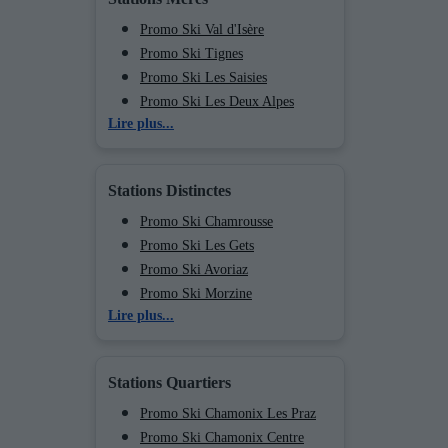
Promo Ski Val d'Isère
Promo Ski Tignes
Promo Ski Les Saisies
Promo Ski Les Deux Alpes
Lire plus...
Promo Ski Valmorel
Promo Ski Méribel
Promo Ski Les Menuires
Stations Distinctes
Promo Ski Courchevel
Promo Ski La Plagne
Promo Ski Chamrousse
Promo Ski Les Arcs
Promo Ski Les Gets
Promo Ski Peisey Vallandry
Promo Ski Avoriaz
Promo Ski Flaine
Promo Ski Morzine
Lire plus...
Promo Ski Morillon
Promo Ski Châtel
Promo Ski Val Cenis
Promo Ski Le Grand Bornand
Promo Ski Chamonix (Vallée de)
Promo Ski La Clusaz
Stations Quartiers
Promo Ski Val d’Isère Centre
Promo Ski Val d’Isère La Daille
Promo Ski Chamonix Les Praz
Promo Ski Val d’Isère Le
Promo Ski Chamonix Centre