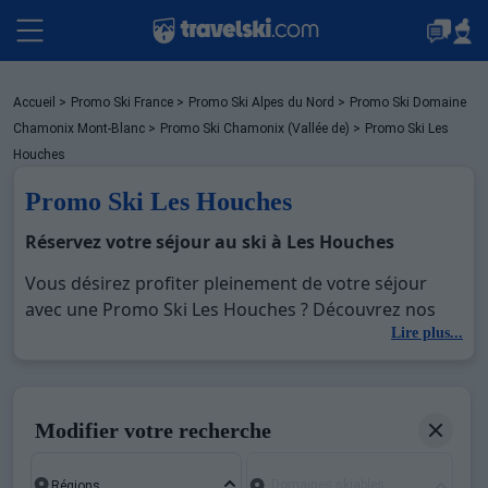
Packages
Accueil
>
Promo Ski France
>
Promo Ski Alpes du Nord
>
Promo Ski Domaine
Chamonix Mont-Blanc
>
Promo Ski Chamonix (Vallée de)
>
Promo Ski Les
Houches
Stations
Promo Ski Les Houches
Réservez votre séjour au ski à Les Houches
Hébergements
Vous désirez profiter pleinement de votre séjour
avec une Promo Ski Les Houches ? Découvrez nos
offres de Promo Ski Les Houches pour skier sans
Lire plus...
Bons plans
limite à noel, jour de l'an, février. Fermez les yeux et
imaginez… Profitez de votre Promo Ski Les Houches,
une station réputée et moderne où vous pourrez
Montagne été
Modifier votre recherche
mêler les plaisirs de la glisse sur les pistes de ski et
des activités en totale immersion avec la beauté des
Domaines skiables