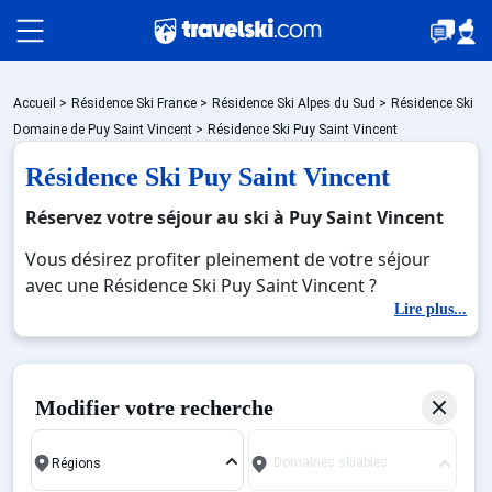
Packages
Accueil
>
Résidence Ski France
>
Résidence Ski Alpes du Sud
>
Résidence Ski
Domaine de Puy Saint Vincent
>
Résidence Ski Puy Saint Vincent
Résidence Ski Puy Saint Vincent
🚆Train de nuit
Réservez votre séjour au ski à Puy Saint Vincent
Vous désirez profiter pleinement de votre séjour
Stations
avec une Résidence Ski Puy Saint Vincent ?
Découvrez nos offres de Résidence Ski Puy Saint
Lire plus...
Vincent pour skier sans limite à noel, jour de l'an,
Hébergements
février. Fermez les yeux et imaginez… Profitez de
votre Résidence Ski Puy Saint Vincent, une station
Modifier votre recherche
réputée et moderne où vous pourrez mêler les
Bons plans
plaisirs de la glisse sur les pistes de ski et des
Domaines skiables
activités en totale immersion avec la beauté des