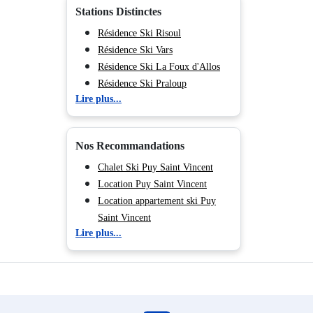
Stations Distinctes
Résidence Ski Risoul
Résidence Ski Vars
Résidence Ski La Foux d'Allos
Résidence Ski Praloup
Lire plus...
Résidence Ski Orcières Merlette
1850
Résidence Ski Serre Chevalier
Nos Recommandations
1350 - Chantemerle
Résidence Ski Serre Chevalier
Chalet Ski Puy Saint Vincent
1200 - Briançon
Location Puy Saint Vincent
Résidence Ski Serre Chevalier
Location appartement ski Puy
1400 - Villeneuve
Saint Vincent
Lire plus...
Résidence Ski Les Orres
Résidence Ski Auron
Résidence Ski Isola 2000
Résidence Ski Superdévoluy
Résidence Ski La Joue du Loup