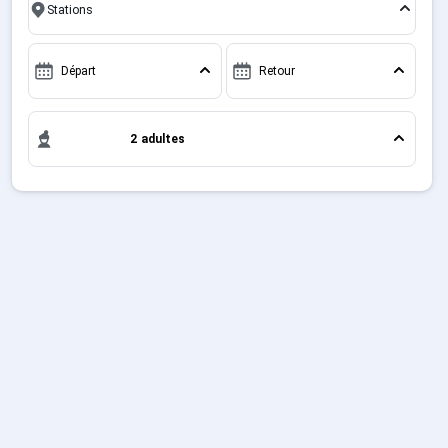
amis, c'est l'occasion parfaite pour créer des
Sites CSE & Groupes
souvenirs uniques de vos vacances au ski.
Départ
Retour
Montagne été
2 adultes
Français (FR)