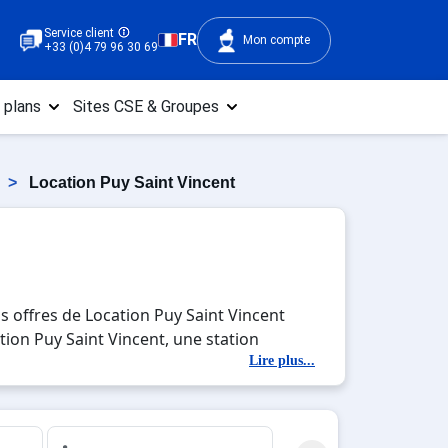
Service client
FR
Mon compte
+33 (0)4 79 96 30 69
 plans
Sites CSE & Groupes
>
Location Puy Saint Vincent
s offres de Location Puy Saint Vincent
ation Puy Saint Vincent, une station
tés en totale immersion avec la beauté des
Lire plus...
u entre amis, c'est l'occasion parfaite