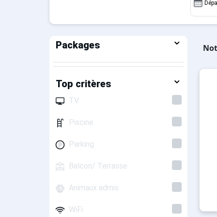
Dépa
Packages
Not
Top critères
TV
Piscine
Parking
Balcon/ Terrasse
Animaux admis
WiFi