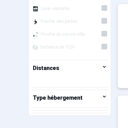
Lave-vaisselle
Proche des pistes
Proche du centre ville
Distance de l'ESF
Distances
Type hébergement