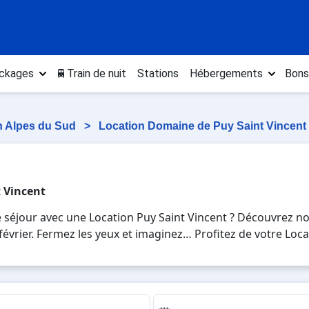
ckages
🚆Train de nuit
Stations
Hébergements
Bons
n Alpes du Sud
>
Location Domaine de Puy Saint Vincent
t Vincent
 séjour avec une Location Puy Saint Vincent ? Découvrez no
, février. Fermez les yeux et imaginez… Profitez de votre Loc
es plaisirs de la glisse sur les pistes de ski et des activi
 pour 7 jours en Location Puy Saint Vincent , en famille o
vacances au ski.