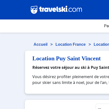
Pa
Accueil
>
Location France
>
Locatio
Location Puy Saint Vincent
Réservez votre séjour au ski à Puy Sain
Vous désirez profiter pleinement de votre
pour skier sans limite à noel, jour de l'an
réputée et moderne où vous pourrez mêler l
paysages montagnards. Pour un week-end ou
pour créer des souvenirs uniques de vos 