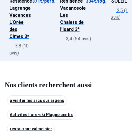
Résidence
371€/pers.
Résidence
334€/log.
SOLEIL
Lagrange
Vacanceole
2,5 (1
Vacances
Les
avis)
L'Orée
Chalets de
des
l'Isard 3*
Cimes 3*
3,4 (54 avis)
3,8 (10
avis)
Nos clients recherchent aussi
a visiter les arcs sur argens
Activités hors-ski Plagne centre
restaurant valmeinier