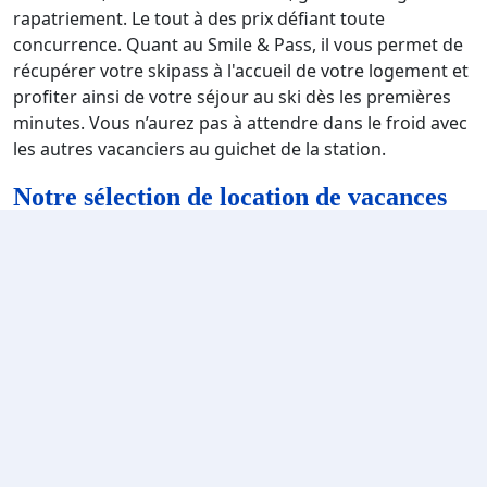
rapatriement. Le tout à des prix défiant toute
concurrence. Quant au Smile & Pass, il vous permet de
récupérer votre skipass à l'accueil de votre logement et
profiter ainsi de votre séjour au ski dès les premières
minutes. Vous n’aurez pas à attendre dans le froid avec
les autres vacanciers au guichet de la station.
Notre sélection de location de vacances
aux Arcs 1950 : résidences, appartements
et chalets
La station est pourvue d’hôtels de standing et de
charmes qui ont séduits tous les clients qui y ont
séjournés. Afin de simplifier votre location de vacances
et optimiser votre budget, vous disposez sur le site
Travelski d'une formule d’hébergement seul, d'une
formule hébergement avec forfaits de ski, d'une
formule hébergement avec forfait, location de matériel