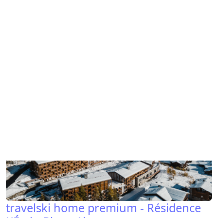
travelski home select - Résidence Les
Balcons De La Rosière 4*
La Rosière
travelski home premium - Résidence