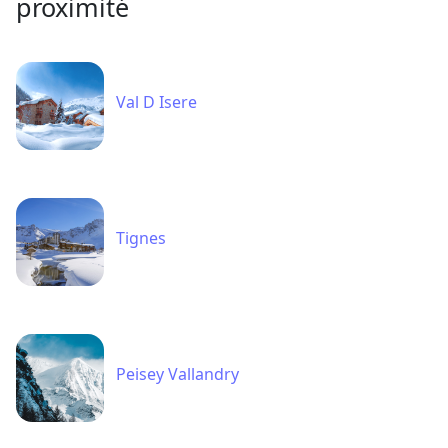
proximité
Val D Isere
Tignes
Peisey Vallandry