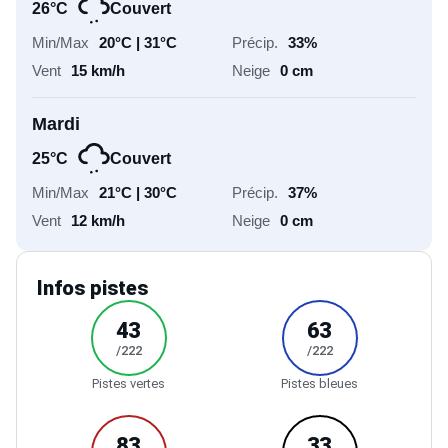
/222
/222
Pistes rouges
Pistes noires
Info station
-
-
/-
km
Snow park
Parcours
raquettes
46
-
km
km
Ski de fond
Parcours
pieton