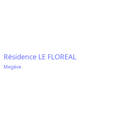
Résidence LE REGINA
Megève
Résidence LE SCHUSS
Megève
Discover all our rentals