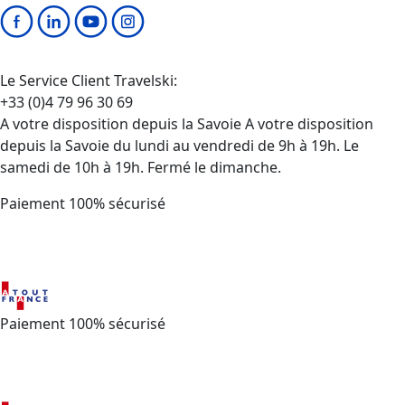
Contactez-nous
Qui sommes-nous ?
Recrutement
FAQ
Ethique et conformité
Contactez-nous
Qui sommes-nous ?
Recrutement
FAQ
Ethique et conformité
Nos opérations
Nos opérations
Travelski Night Express
Week-ends & Courts séjours
Early Booking
Sites CSE & Groupes
Sites CSE & Groupes
Partez en groupe