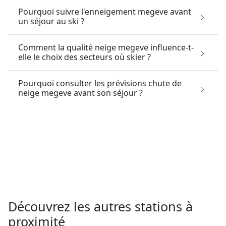
Combloux
Saint Gervais Mont Blanc
Chamonix Vallee De