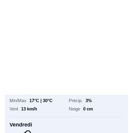
17°C | 26°C
50%
11 km/h
0 cm
Samedi
22°C
Couvert
16°C | 28°C
38%
11 km/h
0 cm
Dimanche
23°C
Couvert
17°C | 28°C
21%
12 km/h
0 cm
Lundi
26°C
Couvert