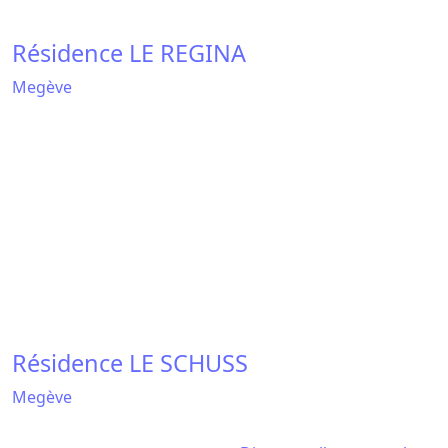
Questions / Réponses 100% ski
Une question ? Besoin d'une précision
?
Pourquoi consulter la météo megeve avant de
prendre la route vers la station ?
Comment la météo 7 jours megeve aide-t-elle à
choisir les meilleures journées pour skier ?