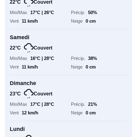
20°C | 31°C
33%
15 km/h
0 cm
Mardi
25°C
Couvert
21°C | 30°C
37%
12 km/h
0 cm
Infos pistes
43
63
/222
/222
Pistes vertes
Pistes bleues
83
33