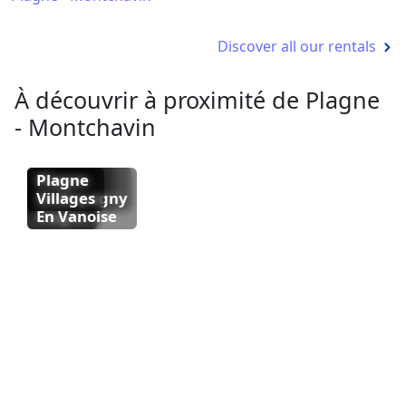
Discover all our rentals
À découvrir à proximité de Plagne
- Montchavin
La
Plagne
Plagne
Plagne
Plagne
Plagne
Plagne
Plagne
Plagne
Plagne
Plagne
Soleil
Bellecote
Centre
Aime
1800
Montalbert
Belle
Champagny
Villages
2000
Plagne
En Vanoise