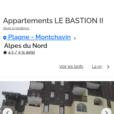
Appartements LE BASTION II
Packages
Situer la résidence
Plagne - Montchavin
🚆Train de nuit
Alpes du Nord
4.3 / 5 (1 avis)
Stations
Informations générales
Voir les tarifs
La résidenc
Hébergements
Bons plans