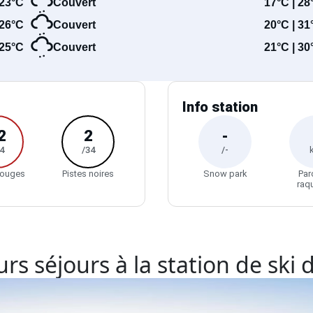
23°C
Couvert
17°C | 28
26°C
Couvert
20°C | 31
25°C
Couvert
21°C | 30
Info station
2
2
-
4
/34
/-
rouges
Pistes noires
Snow park
Par
raq
rs séjours à la station de ski 