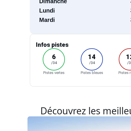
Dimanche
Lundi
Mardi
Infos pistes
6
14
1
/34
/34
/3
Pistes vertes
Pistes bleues
Pistes 
Découvrez les meilleu