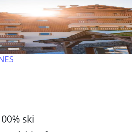
NES
100% ski