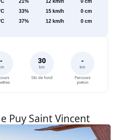
°C
21%
12 km/h
0 cm
°C
33%
15 km/h
0 cm
°C
37%
12 km/h
0 cm
-
30
-
km
km
km
cours
Ski de fond
Parcours
uettes
pieton
de Puy Saint Vincent