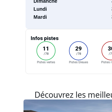
Dimanche
Lundi
Mardi
Infos pistes
11
29
3
/78
/78
/7
Pistes vertes
Pistes bleues
Pistes 
Découvrez les meilleu