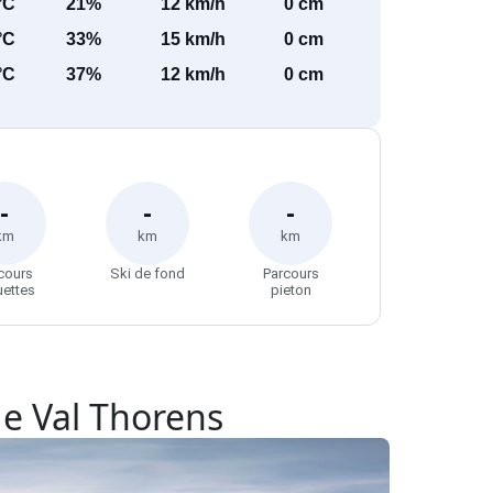
°C
21%
12 km/h
0 cm
°C
33%
15 km/h
0 cm
°C
37%
12 km/h
0 cm
-
-
-
km
km
km
cours
Ski de fond
Parcours
uettes
pieton
de Val Thorens