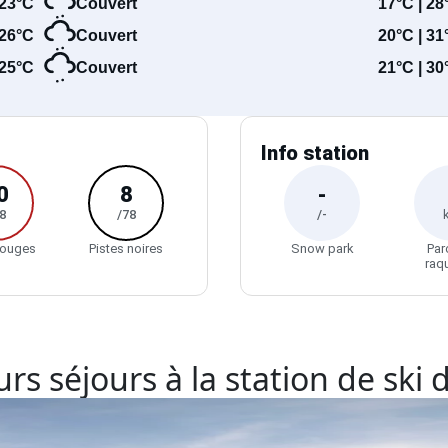
23°C
Couvert
17°C | 28
26°C
Couvert
20°C | 31
25°C
Couvert
21°C | 30
Info station
0
8
-
8
/78
/-
rouges
Pistes noires
Snow park
Par
raq
rs séjours à la station de ski 