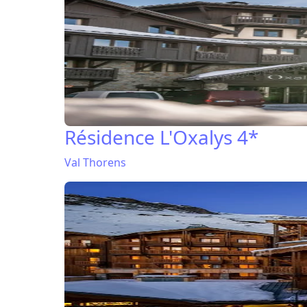
Résidence L'Oxalys 4*
Val Thorens