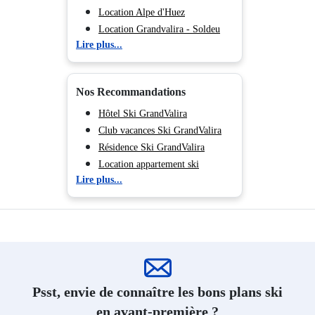
Location Alpe d'Huez
Location Grandvalira - Soldeu
Lire plus...
Location Grandvalira - Pas de la
Casa
Location Auris en Oisans
Nos Recommandations
Hôtel Ski GrandValira
Club vacances Ski GrandValira
Résidence Ski GrandValira
Location appartement ski
Lire plus...
GrandValira
Psst, envie de connaître les bons plans ski
en avant-première ?