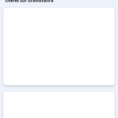
chères sur GrandValira