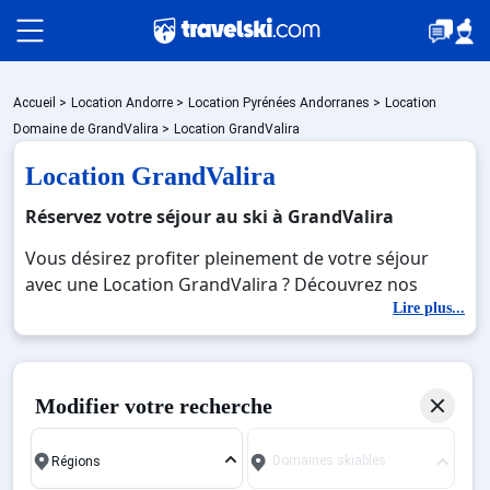
Packages
Accueil
>
Location Andorre
>
Location Pyrénées Andorranes
>
Location
Domaine de GrandValira
>
Location GrandValira
Location GrandValira
🚆Train de nuit
Réservez votre séjour au ski à GrandValira
Vous désirez profiter pleinement de votre séjour
Stations
avec une Location GrandValira ? Découvrez nos
offres de Location GrandValira pour skier sans limite
Lire plus...
à noel, jour de l'an, février. Fermez les yeux et
Hébergements
imaginez… Profitez de votre Location GrandValira,
une station réputée et moderne où vous pourrez
Modifier votre recherche
mêler les plaisirs de la glisse sur les pistes de ski et
Bons plans
des activités en totale immersion avec la beauté des
Domaines skiables
paysages montagnards. Pour un week-end ou pour