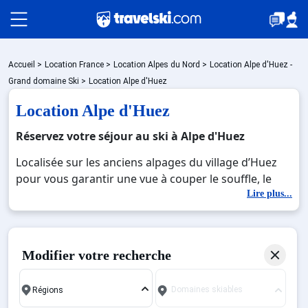
Packages
Accueil
>
Location France
>
Location Alpes du Nord
>
Location Alpe d'Huez -
Grand domaine Ski
>
Location Alpe d'Huez
Location Alpe d'Huez
🚆Train de nuit
Réservez votre séjour au ski à Alpe d'Huez
Localisée sur les anciens alpages du village d’Huez
Stations
pour vous garantir une vue à couper le souffle, le
grand domaine skiable des alpes est situé dans le
Lire plus...
département de l’Isère, à 59 km de Grenoble.
Hébergements
S’élevant à 1860 m d’altitude, cet immense paradis
est également situé sur les massifs des Grandes
Modifier votre recherche
Rousses et offre un panorama irréprochable sur le
Bons plans
Parc National des Ecrins et ses sommets prestigieux
Domaines skiables
qui ne sont autres que la Muzelle, les Aiguilles