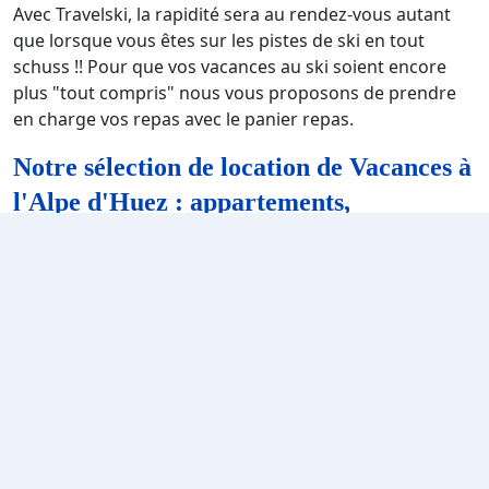
Avec Travelski, la rapidité sera au rendez-vous autant
que lorsque vous êtes sur les pistes de ski en tout
schuss !! Pour que vos vacances au ski soient encore
plus "tout compris" nous vous proposons de prendre
en charge vos repas avec le panier repas.
Notre sélection de location de Vacances à
l'Alpe d'Huez : appartements,
résidences, et chalets
La station de ski de l'Alpe d'Huez vous propose des
locations d'hébergement qui vont vous convenir aussi
bien aux enfants qu'aux grands. Les locations vont vous
proposer des appartements, des résidences de ski et
les chalets. Nous vous proposons des produits divers et
variés qui seront parfait que vous partiez en famille, en
couple ou entre amis. N'hésitez pas à réserver un
hébergement sur notre site internet et cliquez sur celui