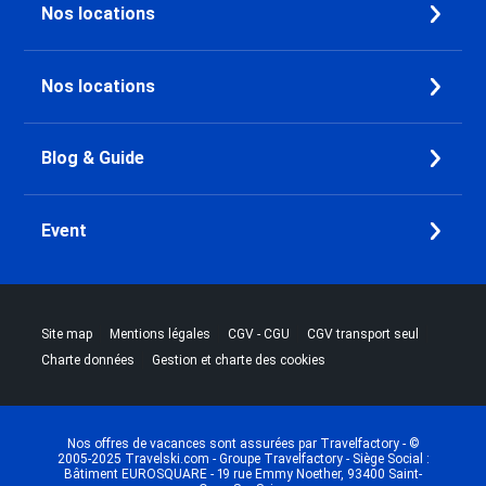
Nos locations
Nos locations
Blog & Guide
Event
|
|
|
|
Site map
Mentions légales
CGV - CGU
CGV transport seul
|
Charte données
Gestion et charte des cookies
Nos offres de vacances sont assurées par Travelfactory - ©
2005-2025 Travelski.com - Groupe Travelfactory - Siège Social :
Bâtiment EUROSQUARE - 19 rue Emmy Noether, 93400 Saint-