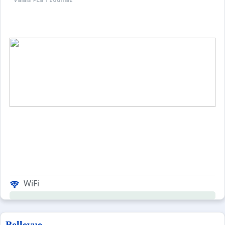
Valais
>
La Tzoumaz
WiFi
Bellevue