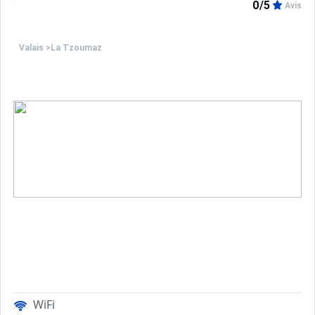
0/5
Avis
Valais
>
La Tzoumaz
WiFi