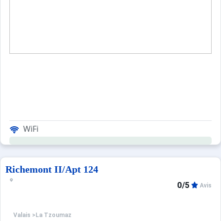
WiFi
Richemont II/Apt 124
0/5
Avis
Valais
>
La Tzoumaz