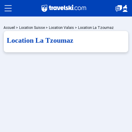
Packages
Accueil
>
Location Suisse
>
Location Valais
>
Location La Tzoumaz
Location La Tzoumaz
🚆Train de nuit
Stations
Hébergements
Bons plans