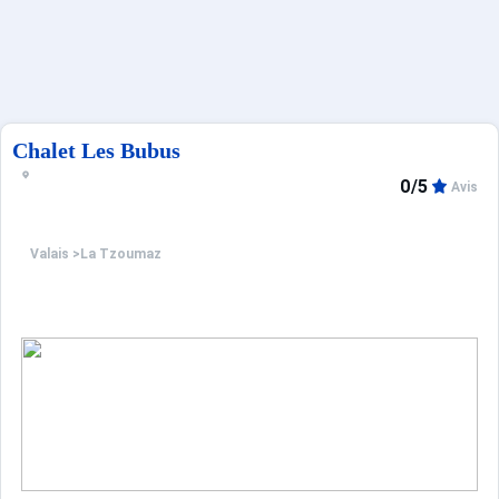
Sites CSE & Groupes
Français (FR)
Chalet Les Bubus
0/5
Avis
Valais
>
La Tzoumaz