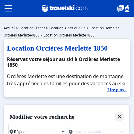
Packages
Accueil
>
Location France
>
Location Alpes du Sud
>
Location Domaine
Orcières Merlette-1850
>
Location Orcières Merlette 1850
Location Orcières Merlette 1850
🚆Train de nuit
Réservez votre séjour au ski à Orcières Merlette
1850
Stations
Orcières Merlette est une destination de montagne
très appréciée des familles pour des vacances au ski
inoubliables. Nichée au cœur des Hautes-Alpes en
Lire plus...
Hébergements
France, c’est une station charmante à taille humaine
qui offre un cadre exceptionnel pour les amateurs
de glisse et les amoureux de la nature. C'est une
Bons plans
Modifier votre recherche
station prisée car elle fait partie des stations très
ensoleillées du fait de son exposition plein Sud.
Domaines skiables
Aussi, c’est une station qui bénéficie d'un très bon