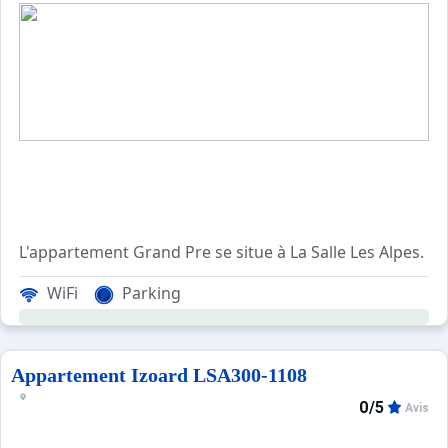
L'appartement Grand Pre se situe à La Salle Les Alpes.
La résidence Grand Pré donne un accès direct par le jard
WiFi
Parking
Nos amis les animaux ne sont pas acceptés!
Possibilité de garer votre véhicule sur le parking extérie
Appartement Izoard LSA300-1108
0/5
Avis
Les plus de ce studio de vacances: Vous disposez du casi
Ménage avec désinfection inclus.