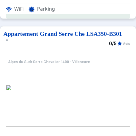
Au cœur du quartier des Iscles, la résidence du Grand Ser
WiFi
Parking
Les couchages sont équipés de couettes.
Appartement Grand Serre Che LSA350-B301
Nos amis les animaux ne sont pas acceptés.
0/5
Avis
Appartement NON FUMEUR
Alpes du Sud
>
Serre Chevalier 1400 - Villeneuve
Les avantages de cette location: Profitez des navettes à 
La résidence dispose d'un grand jardin à l'arrière de la r
Ménage avec désinfection inclus.