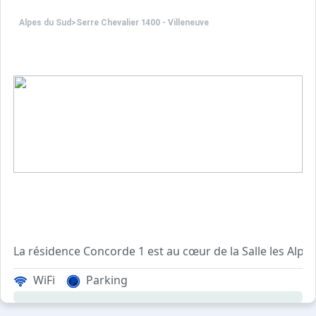
Animaux refusés.
Alpes du Sud
>
Serre Chevalier 1400 - Villeneuve
La résidence Concorde 1 est au cœur de la Salle les Alpe
WiFi
Parking
Ce studio est composé d'un séjour avec un canapé
Parking commun aux différentes résidences Concorde.