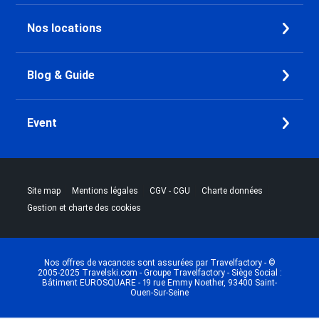
Nos locations
Blog & Guide
Event
|
|
|
|
Site map
Mentions légales
CGV - CGU
Charte données
Gestion et charte des cookies
Nos offres de vacances sont assurées par Travelfactory - ©
2005-2025 Travelski.com - Groupe Travelfactory - Siège Social :
Bâtiment EUROSQUARE - 19 rue Emmy Noether, 93400 Saint-
Ouen-Sur-Seine