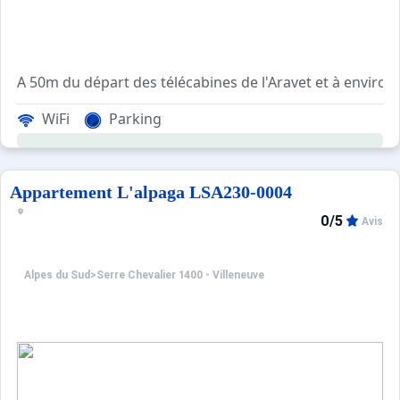
A 50m du départ des télécabines de l'Aravet et à environ
WiFi
Parking
Animaux refusés.
Appartement L'alpaga LSA230-0004
0/5
Avis
Alpes du Sud
>
Serre Chevalier 1400 - Villeneuve