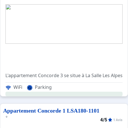
L'appartement Concorde 3 se situe à La Salle Les Alpes.
A la résidence Con
WiFi
Parking
Ce grand appartement pour six personnes dispose d'une 
(lave-vaiselle, micro-ondes, deux plaques vitrocéramiques
Appartement Concorde 1 LSA180-1101
Les avantages de cet appartement: Le balcon exposé sud 
4/5
1 Avis
Ménage avec désinfection inclus.