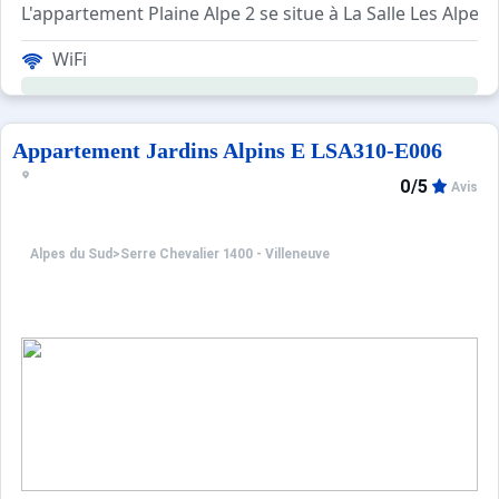
L'appartement Plaine Alpe 2 se situe à La Salle Les Alpes.
La copropriété Plaine Alpe se situe au centre de la statio
WiFi
Ce studio à la montagne pour 4 personnes comprend un coin
Nos amis les animaux ne sont pas acceptés!
Appartement Jardins Alpins E LSA310-E006
Les avantages de ce studio de vacances au ski : La résid
0/5
Avis
Alpes du Sud
>
Serre Chevalier 1400 - Villeneuve