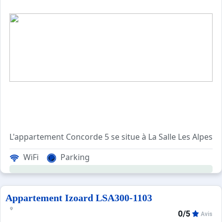
L'appartement Concorde 5 se situe à La Salle Les Alpes.
Le téléca
WiFi
Parking
Ce petit studio de montagne comprend un séjour avec un c
Les avantages de ce studio: Le parking privé et les casie
Appartement Izoard LSA300-1103
Ménage avec désinfection inclus.
0/5
Avis
Animaux refusés.