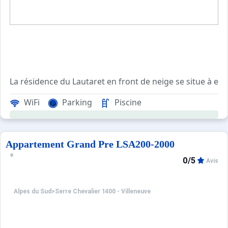
WiFi
Parking
Piscine
Ce studio de vacances pour 4 personnes comprend un séjour
Très grand jardin d'environ 1000m2 en pied de résidence
Les avantages de ce studio : Possibilité de rentrer direc
Appartement Grand Pre LSA200-2000
Casier à ski de la résidence mis à votre disposition.
0/5
Avis
Vue sur la station depuis le balcon exposé sud.
Ménage sur demande
Animaux refusés.
Alpes du Sud
>
Serre Chevalier 1400 - Villeneuve