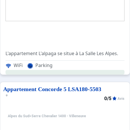
L'appartement L'alpaga se situe à La Salle Les Alpes.
La résidence l' Alpaga se stiue en centre de station à en
WiFi
Parking
Cet appartement en rez de chaussée se compose d'une chamb
Nos amis les animaux ne sont pas acceptés!
Appartement Concorde 5 LSA180-5503
Les avantages de cette location de vacances: Vous dispos
0/5
Avis
Animaux refusés.
Alpes du Sud
>
Serre Chevalier 1400 - Villeneuve