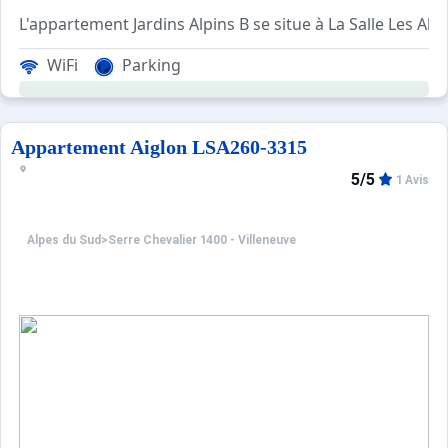
L'appartement Jardins Alpins B se situe à La Salle Les Alpe
La résidence des Jardins Alpins est située à 500m du té
WiFi
Parking
Ce grand appartement pour 6 personnes comprend une chamb
Ménage avec désinfection inclus.
Appartement Aiglon LSA260-3315
Les avantages de cet appartement à la montagne: Proches 
5/5
1 Avis
Animaux refusés.
Alpes du Sud
>
Serre Chevalier 1400 - Villeneuve