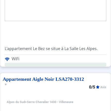
L'appartement Le Bez se situe à La Salle Les Alpes.
Le télécabine du Fréjus et les écoles de ski se situent à
WiFi
Ce petit studio pour 4 personnes est composé
Possibilité de garer votre véhicule sur le parking extérie
Appartement Aigle Noir LSA270-3312
Les avantages de ce studio de vacances au ski: Cette loca
0/5
Avis
Ménage avec désinfection inclus.
Animaux refusés.
Alpes du Sud
>
Serre Chevalier 1400 - Villeneuve