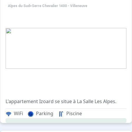
Animaux refusés.
Alpes du Sud
>
Serre Chevalier 1400 - Villeneuve
L'appartement Izoard se situe à La Salle Les Alpes.
WiFi
Parking
Piscine
Ce studio de vacances comprend un coin montagne avec de
Nos amis les animaux ne sont pas acceptés!