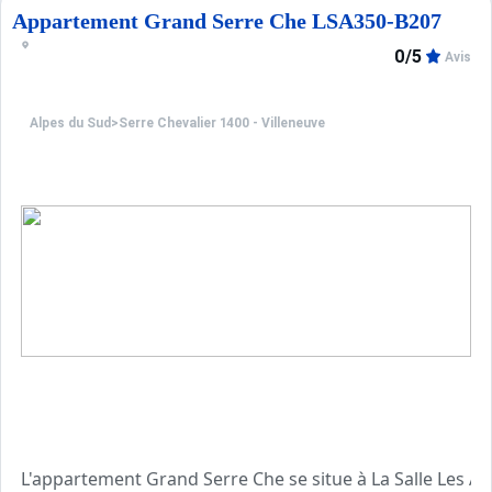
Ménage avec désinfection inclus.
Appartement Grand Serre Che LSA350-B207
0/5
Avis
Les avantages de ce studio : A votre disposition, le par
Animaux refusés.
Alpes du Sud
>
Serre Chevalier 1400 - Villeneuve
L'appartement Grand Serre Che se situe à La Salle Les Al