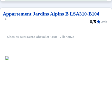
Parking commun aux différentes résidences Concorde.
Les avantages de cette location à la montagne : Vous di
Appartement Jardins Alpins B LSA310-B104
Ménage avec désinfection inclus.
0/5
Avis
Animaux refusés.
Alpes du Sud
>
Serre Chevalier 1400 - Villeneuve