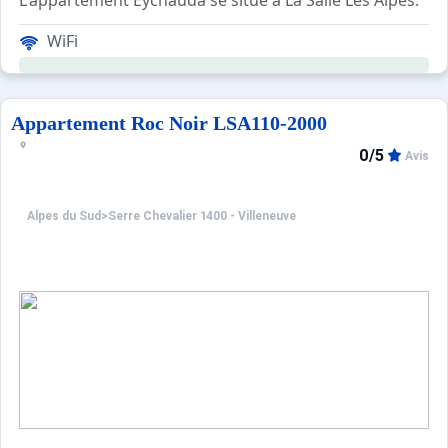
L'appartement Eychauda se situe à La Salle Les Alpes.
La résidence Eychauda se trouve à 150m du départ des té
WiFi
Appartement Roc Noir LSA110-2000
0/5
Avis
Alpes du Sud
>
Serre Chevalier 1400 - Villeneuve