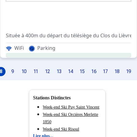
Si
WiFi
Parking
Dans ce studio de vacances vous retrouverez, un coin mont
Possibilité de garer votre voiture sur le parking extérieur
Ménage sur demande.
8
9
10
11
12
13
14
15
16
17
18
19
Les avantages de cette location au ski: Des casiers à ski
Animaux acceptés.
Stations Distinctes
Week-end Ski Puy Saint Vincent
Week-end Ski Orcières Merlette
1850
Week-end Ski Risoul
Lire plus...
Week-end Ski La Joue du Loup