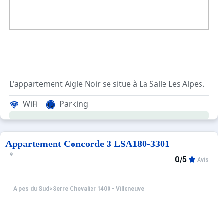
L'appartement Aigle Noir se situe à La Salle Les Alpes.
La résidence de l'Aigle Noir est situé en front de neige 
WiFi
Parking
Possibilité de garer votre voiture sur le parking extérieur
Appartement Concorde 3 LSA180-3301
Les plus de cette location à la montagne : Ce petit studi
0/5
Avis
Alpes du Sud
>
Serre Chevalier 1400 - Villeneuve