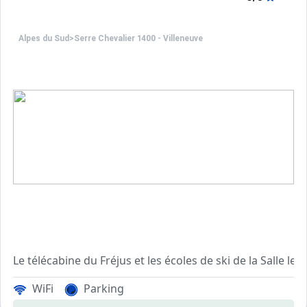
Les avantages de ce studio : Le balcon orienté sud de ce
Animaux refusés.
Alpes du Sud
>
Serre Chevalier 1400 - Villeneuve
WiFi
Parking