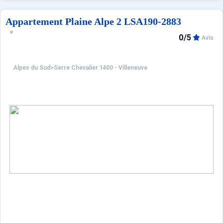
Les avantages de cette location à la montagne: La résidenc
Appartement Plaine Alpe 2 LSA190-2883
Ménage avec désinfection inclus.
0/5
Avis
Animaux refusés.
Alpes du Sud
>
Serre Chevalier 1400 - Villeneuve