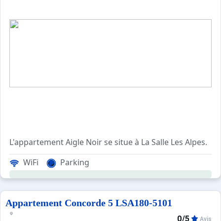
L'appartement Aigle Noir se situe à La Salle Les Alpes.
La résidence Aigle Noir est en plein centre du village de
WiFi
Parking
Ce studio à la montagne se compose d'un coin montagne ave
Nos amis les animaux ne sont pas acceptés!
Possibilité de garer votre voiture sur le parking extérieur
Appartement Concorde 5 LSA180-5101
0/5
Avis